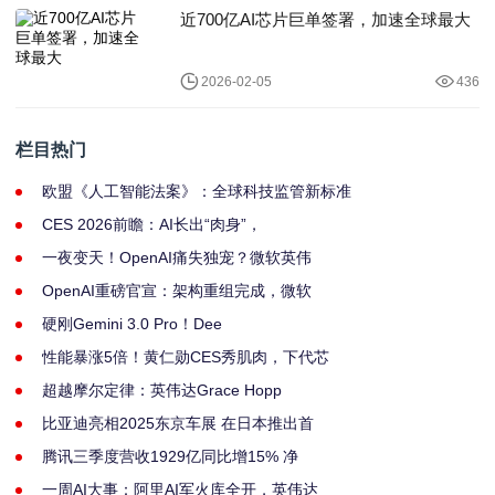
近700亿AI芯片巨单签署，加速全球最大
2026-02-05
436
栏目热门
欧盟《人工智能法案》：全球科技监管新标准
CES 2026前瞻：AI长出“肉身”，
一夜变天！OpenAI痛失独宠？微软英伟
OpenAI重磅官宣：架构重组完成，微软
硬刚Gemini 3.0 Pro！Dee
性能暴涨5倍！黄仁勋CES秀肌肉，下代芯
超越摩尔定律：英伟达Grace Hopp
比亚迪亮相2025东京车展 在日本推出首
腾讯三季度营收1929亿同比增15% 净
一周AI大事：阿里AI军火库全开，英伟达