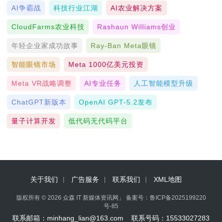
AI争霸战
科技行业江湖
AI农业解决方案
CloudFarms农业科技
Rashaun Williams创业
年轻企业家成功故事
Ray-Ban Meta眼镜
智能眼镜市场
Meta 1000亿美元投资
Meta VR战略调整
AI专业任务
人工智能模型升级
ChatGPT新版本
OpenAI GPT-5.2发布
量子计算开发
低代码无代码平台
关于我们
广告服务
联系我们
XML地图
版权所有 © 2026 众森 IT 新媒体资讯网」 备案号：
鲁ICP备2025199220
号-85
联系邮箱：minhang_lian@163.com 联系号码：15533027283