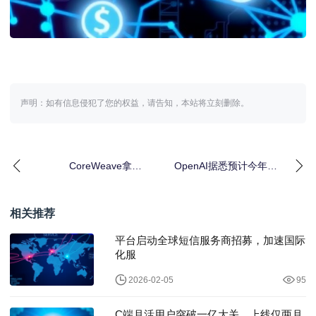
声明：如有信息侵犯了您的权益，请告知，本站将立刻删除。
CoreWeave拿下
OpenAI据悉预计今年广
Meta210亿美元大单，
告收入达25亿美元 2030
锁定至203
年冲击
相关推荐
平台启动全球短信服务商招募，加速国际
化服
2026-02-05
95
C端月活用户突破一亿大关，上线仅两月