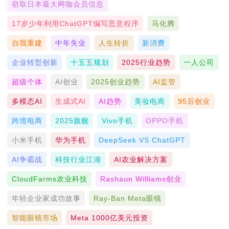
窃取日本最大网咖会员信息
17岁少年利用ChatGPT编写恶意程序
马化腾
自我重建
中年失业
人生转折
新消费
企业转型创新
十五五规划
2025行业趋势
一人公司
超级个体
AI创业
2025创业趋势
AI监管
多模态AI
生成式AI
AI趋势
美妆电商
95后创业
跨境电商
2025旗舰
Vivo手机
OPPO手机
小米手机
华为手机
DeepSeek VS ChatGPT
AI争霸战
科技行业江湖
AI农业解决方案
CloudFarms农业科技
Rashaun Williams创业
年轻企业家成功故事
Ray-Ban Meta眼镜
智能眼镜市场
Meta 1000亿美元投资