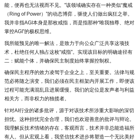
能，便再也无法视而不见。”该领域确实存在一种类似“魔戒
（Ring of Power）”的动态博弈，驱使人们做出疯狂之举。
我并非指AGI本身是那枚戒指，而是指那种“唯我独尊、绝对
掌控AGI”的极权思维。
我所能预见的唯一解法，是致力于向公众广泛共享这项技
术，杜绝任何人独占这枚“戒指”。实现该目标的明确途径有
二：赋能个体，并确保民主制度始终掌握控制权。
确保民主程序的效力凌驾于企业之上，至关重要。法律与规
范必将随之演变，我们必须在民主框架内开展工作，即便该
过程可能充满混乱且进展缓慢。我们的定位是发声者与利益
相关方，而非权力的独揽者。
针对AI行业的诸多批评，源于对该技术所涉重大影响的深切
担忧。这种担忧完全合理，我们也欢迎善意的批评与辩论。
我理解反技术情绪的存在，客观而言，技术并非总能造福所
有人。但从宏观上看，我坚信技术进步将塑造一个无比美好