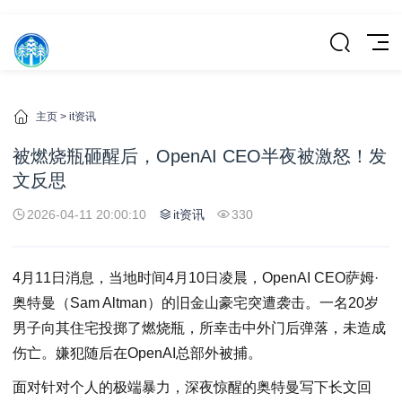
主页
>
it资讯
被燃烧瓶砸醒后，OpenAI CEO半夜被激怒！发
文反思
2026-04-11 20:00:10
it资讯
330
4月11日消息，当地时间4月10日凌晨，OpenAI CEO萨姆·
奥特曼（Sam Altman）的旧金山豪宅突遭袭击。一名20岁
男子向其住宅投掷了燃烧瓶，所幸击中外门后弹落，未造成
伤亡。嫌犯随后在OpenAI总部外被捕。
面对针对个人的极端暴力，深夜惊醒的奥特曼写下长文回