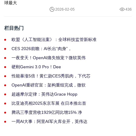
2026-02-05
436
栏目热门
欧盟《人工智能法案》：全球科技监管新标准
CES 2026前瞻：AI长出“肉身”，
一夜变天！OpenAI痛失独宠？微软英伟
硬刚Gemini 3.0 Pro！Dee
性能暴涨5倍！黄仁勋CES秀肌肉，下代芯
OpenAI重磅官宣：架构重组完成，微软
超越摩尔定律：英伟达Grace Hopp
比亚迪亮相2025东京车展 在日本推出首
腾讯三季度营收1929亿同比增15% 净
一周AI大事：阿里AI军火库全开，英伟达