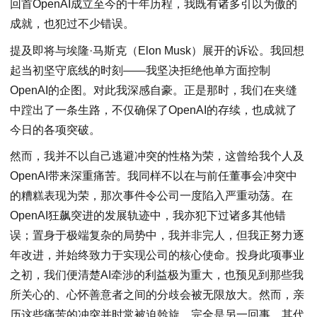
回首OpenAI成立至今的十年历程，我既有诸多引以为傲的
成就，也犯过不少错误。
提及即将与埃隆·马斯克（Elon Musk）展开的诉讼。我回想
起当初坚守底线的时刻——我坚决拒绝他单方面控制
OpenAI的企图。对此我深感自豪。正是那时，我们在夹缝
中蹚出了一条生路，不仅确保了OpenAI的存续，也成就了
今日的各项突破。
然而，我并不以自己逃避冲突的性格为荣，这曾给我个人及
OpenAI带来深重痛苦。我同样不以在与前任董事会冲突中
的糟糕表现为荣，那次事件令公司一度陷入严重动荡。在
OpenAI狂飙突进的发展轨迹中，我亦犯下过诸多其他错
误；置身于极端复杂的局势中，我并非完人，但我正努力逐
年改进，并始终致力于实现公司的核心使命。投身此项事业
之初，我们便清楚AI牵涉的利益极为重大，也预见到那些我
所关心的、心怀善意者之间的分歧会被无限放大。然而，亲
历这些痛苦的冲突并时常被迫斡旋，完全是另一回事，其代