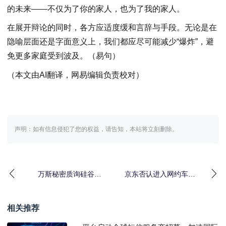
的未来——不仅为了你的家人，也为了我的家人。
在展开辩论的同时，各方应适度缓和言辞与手段。无论是在
隐喻层面还是字面意义上，我们都应尽可能减少“爆炸”，避
免更多家庭受到波及。（易句）
（本文由AI翻译，网易编辑负责校对）
声明：如有信息侵犯了您的权益，请告知，本站将立刻删除。
万斯秘密质询硅谷大
京东否认进入网约车领
佬，共商Mythos模型安
域：正在测试新项目，4
全底线
月13日上线
相关推荐