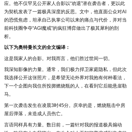
应。他不仅罕见公开家人合影以“劝退”潜在袭击者，更以此
为契机发表了一篇极具深度的反思。文中，他直面公众对AI
的恐慌焦虑，坦承自己执掌公司以来的痛点与代价，并对当
前科技圈争夺“AGI魔戒”的疯狂博弈做出了极其犀利的剖
析。
以下为奥特曼长文的全文编译：
这是我家人的合影。对我而言，他们胜过世间一切。
我深知影像的力量。通常，我们极力捍卫家庭隐私，但此次
我选择公开这张照片，是希望无论外界对我抱有何种看法，
下一个企图向我住所投掷燃烧瓶的人，在看到它后能悬崖勒
马。
第一次袭击发生在凌晨3时45分。庆幸的是，燃烧瓶击中房
屋后弹落，未造成人员伤亡。
言语同样具有力量。数日前，一篇针对我的报道极具煽动