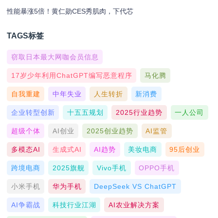
性能暴涨5倍！黄仁勋CES秀肌肉，下代芯
TAGS标签
窃取日本最大网咖会员信息
17岁少年利用ChatGPT编写恶意程序
马化腾
自我重建
中年失业
人生转折
新消费
企业转型创新
十五五规划
2025行业趋势
一人公司
超级个体
AI创业
2025创业趋势
AI监管
多模态AI
生成式AI
AI趋势
美妆电商
95后创业
跨境电商
2025旗舰
Vivo手机
OPPO手机
小米手机
华为手机
DeepSeek VS ChatGPT
AI争霸战
科技行业江湖
AI农业解决方案