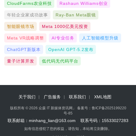
CloudFarms农业科技
Rashaun Williams创业
年轻企业家成功故事
Ray-Ban Meta眼镜
智能眼镜市场
Meta 1000亿美元投资
Meta VR战略调整
AI专业任务
人工智能模型升级
ChatGPT新版本
OpenAI GPT-5.2发布
量子计算开发
低代码无代码平台
关于我们
广告服务
联系我们
XML地图
版权所有 © 2026 众森 IT 新媒体资讯网」 备案号：
鲁ICP备2025199220
号-85
联系邮箱：minhang_lian@163.com 联系号码：15533027283
如有信息侵犯了您的权益，请告知，本站将立刻删除。