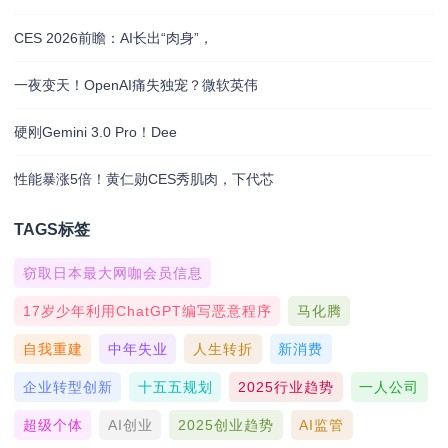
CES 2026前瞻：AI长出“肉身”，
一夜变天！OpenAI痛失独宠？微软英伟
硬刚Gemini 3.0 Pro！Dee
性能暴涨5倍！黄仁勋CES秀肌肉，下代芯
TAGS标签
窃取日本最大网咖会员信息
17岁少年利用ChatGPT编写恶意程序
马化腾
自我重建
中年失业
人生转折
新消费
企业转型创新
十五五规划
2025行业趋势
一人公司
超级个体
AI创业
2025创业趋势
AI监管