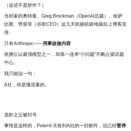
（这还不是炒作？）
当对家的奥特曼、Greg Brockman（OpenAI总裁）、哈萨
比斯、劈柴哥（谷歌CEO）这几天吭哧吭哧地疯狂上博客宣
传。
只有Anthropic——
用事故做内容
坐拥公认最强模型之一，却靠一连串“小问题”不断占据话题
中心。
我只能说一句：
A社，你是懂流量的。
龙虾之父被封号
事情是这样的，Peter今天收到A社的一封邮件，说已经
暂停