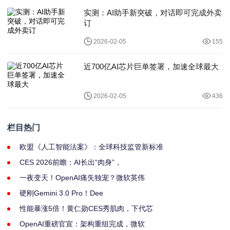
实测：AI助手新突破，对话即可完成外卖
订
2026-02-05
155
近700亿AI芯片巨单签署，加速全球最大
2026-02-05
436
栏目热门
欧盟《人工智能法案》：全球科技监管新标准
CES 2026前瞻：AI长出“肉身”，
一夜变天！OpenAI痛失独宠？微软英伟
硬刚Gemini 3.0 Pro！Dee
性能暴涨5倍！黄仁勋CES秀肌肉，下代芯
OpenAI重磅官宣：架构重组完成，微软