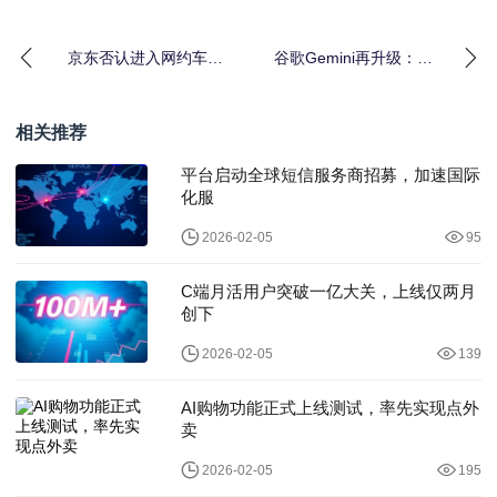
京东否认进入网约车领
谷歌Gemini再升级：输
域：正在测试新项目 4
入提示词即可生成交互
月13日上线
式3D模型
相关推荐
平台启动全球短信服务商招募，加速国际
化服
2026-02-05
95
C端月活用户突破一亿大关，上线仅两月
创下
2026-02-05
139
AI购物功能正式上线测试，率先实现点外
卖
2026-02-05
195