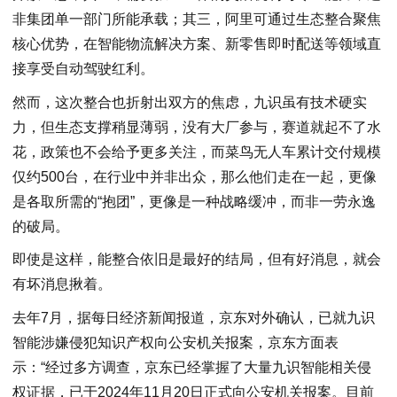
非集团单一部门所能承载；其三，阿里可通过生态整合聚焦
核心优势，在智能物流解决方案、新零售即时配送等领域直
接享受自动驾驶红利。
然而，这次整合也折射出双方的焦虑，九识虽有技术硬实
力，但生态支撑稍显薄弱，没有大厂参与，赛道就起不了水
花，政策也不会给予更多关注，而菜鸟无人车累计交付规模
仅约500台，在行业中并非出众，那么他们走在一起，更像
是各取所需的“抱团”，更像是一种战略缓冲，而非一劳永逸
的破局。
即使是这样，能整合依旧是最好的结局，但有好消息，就会
有坏消息揪着。
去年7月，据每日经济新闻报道，京东对外确认，已就九识
智能涉嫌侵犯知识产权向公安机关报案，京东方面表
示：“经过多方调查，京东已经掌握了大量九识智能相关侵
权证据，已于2024年11月20日正式向公安机关报案。目前