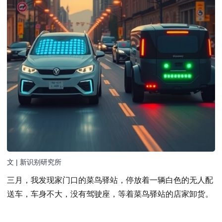
文 | 新识别研究所
三月，我发现家门口的菜鸟驿站，停放着一辆白色的无人配
送车，车身不大，没有驾驶座，等着菜鸟驿站的店家卸货。