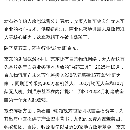
新石器创始人余恩源曾公开表示，投资人目前更关注无人车
企业的核心技术、供应链能力、商业化落地进展以及政策准
入等核心能力，这套逻辑正在被市场验证。
除了新石器，还有行业“老大哥”京东。
京东的逻辑截然不同。京东拥有自营物流网络，无人配送首
先是服务于自身业务降本增效的“内部工具”。2025年10月，
京东物流宣布未来五年将投入220亿元新建15万套“小哥之
家”，同期还将采购300万套机器人、100万辆无人车和10万
架无人机。刘强东甚至在内部提出，到2026年4月将建成全
国第一个无人配送站。
投资阵容方面，新石器D轮领投方包括阿联酋磊石资本，为
其出海中东提供了产业资本背书，九识的投资方覆盖美团、
蚂蚁集团、百度、牧原股份以及近10家地方政府基金。京东