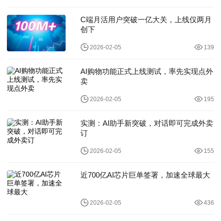
C端月活用户突破一亿大关，上线仅两月
创下
2026-02-05
139
AI购物功能正式上线测试，率先实现点外
卖
2026-02-05
195
实测：AI助手新突破，对话即可完成外卖
订
2026-02-05
155
近700亿AI芯片巨单签署，加速全球最大
2026-02-05
436