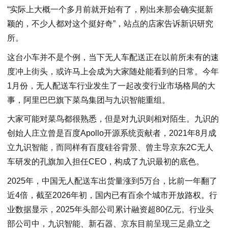
“实际上大概一个多月前就开始有了，刚出来那会确实挺新
颖的，不少人都对这个挺好奇”，站点的店家告诉新识研究
所。
这台小车并不是个例，当下无人车配送正在以前所未有的速
度冲上街头，或许马上会成为大家随处能看到的日常。今年
1月份，无人配送车行业发生了一起改变行业市场格局的大
事，阿里巴巴旗下菜鸟集团与九识智能重组。
大家可能对菜鸟都很熟悉，但是对九识则相对陌生。九识的
创始人庄立曾是百度Apollo开源系统贡献者，2021年8月成
立九识智能，而同样有百度硅谷背景、曾主导京东2C无人
车研发的孔旗加入担任CEO，构成了九识最初的底色。
2025年，中国无人配送车出货量涨到5万台，比前一年翻了
近4倍，截至2026年初，国内已有百余个城市开放路权。行
业数据显示，2025年头部公司累计融资超80亿元。行业头
部公司中，九识智能、新石器、京东目前呈现三足鼎立之