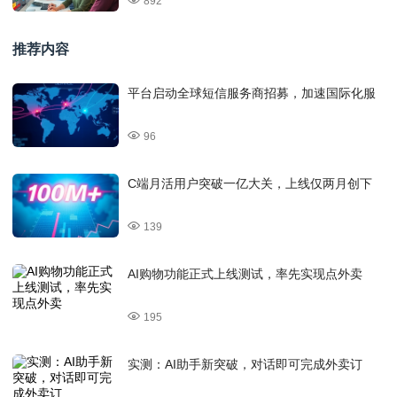
892
推荐内容
平台启动全球短信服务商招募，加速国际化服
96
C端月活用户突破一亿大关，上线仅两月创下
139
AI购物功能正式上线测试，率先实现点外卖
195
实测：AI助手新突破，对话即可完成外卖订