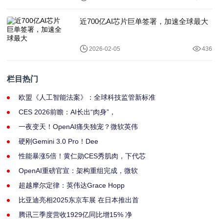
近700亿AI芯片巨单签署，加速全球最大
2026-02-05
436
栏目热门
欧盟《人工智能法案》：全球科技监管新标准
CES 2026前瞻：AI长出“肉身”，
一夜变天！OpenAI痛失独宠？微软英伟
硬刚Gemini 3.0 Pro！Dee
性能暴涨5倍！黄仁勋CES秀肌肉，下代芯
OpenAI重磅官宣：架构重组完成，微软
超越摩尔定律：英伟达Grace Hopp
比亚迪亮相2025东京车展 在日本推出首
腾讯三季度营收1929亿同比增15% 净