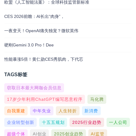
欧盟《人工智能法案》：全球科技监管新标准
CES 2026前瞻：AI长出“肉身”，
一夜变天！OpenAI痛失独宠？微软英伟
硬刚Gemini 3.0 Pro！Dee
性能暴涨5倍！黄仁勋CES秀肌肉，下代芯
TAGS标签
窃取日本最大网咖会员信息
17岁少年利用ChatGPT编写恶意程序
马化腾
自我重建
中年失业
人生转折
新消费
企业转型创新
十五五规划
2025行业趋势
一人公司
超级个体
AI创业
2025创业趋势
AI监管