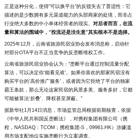
正是这种分化，使得“可以换平台”的反驳失去了普适性：它
描述的是少数拥有多元渠道能力的头部商家的处境，而非占
行业绝大多数的中小单体经营者的现实。
对后者而言，在流
量和算法的围城中，“投流还是没生意”其实根本不是选择。
2025年12月，云南省旅游民宿业协会发布消息称，启动针
对部分OTA平台不正当竞争的反垄断维权工作。
云南省旅游民宿业协会认为：“垄断平台通过控制流量分配
算法，可以决定你‘能看见谁’。如果你喜欢的那家民宿没有
购买平台的‘高价推广服务’，或者因为它拒绝了平台的独家
霸王条款，那么无论这家民宿的风景多美、服务多好，它都
可能被算法‘折叠’、降权甚至屏蔽。”
据新华社1月14日消息，市场监管总局根据前期核查，依据
《中华人民共和国反垄断法》，对携程集团有限公司（携
程，NASDAQ：TCOM；携程集团-S，09961.HK）涉嫌滥
用市场支配地位实施垄断行为立案调查。