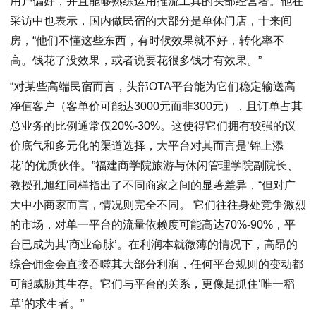
用户偏好，并且能够熟练运用推流工具的头部经营者。他在
采访中也表示，国内做民宿的大部分是单体门店，十来间
房，“他们不懂这些东西，有时候效果就不好，转化率不
高。钱花了没效果，或者说要花很多钱才有效果。”
“对某些高端民宿而言，头部OTA平台能为它们稳定输送高
净值客户（客单价可能达3000元而非300元），且订单占其
总业务的比例通常仅20%-30%。这使得它们拥有较强的议
价底气和多元化的渠道选择，大平台对其而言是‘锦上添
花’的优质伙伴。”福建商学院旅游与休闲管理学院副院长、
教授孔旭红同样指出了不同商家之间的显著差异，“但对广
大中小商家而言，情况则完全不同。 它们往往身处竞争激烈
的市场，对单一平台的流量依赖度可能高达70%-90%，平
台已成为其‘商业命脉’。在利润本就微薄的情况下，高昂的
综合佣金会直接吞噬其大部分利润，任何平台规则的变动都
可能威胁其生存。它们与平台的关系，更像是抓住‘唯一稻
草’的求生者。”