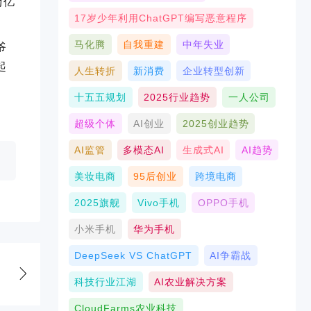
万亿
17岁少年利用ChatGPT编写恶意程序
马化腾
自我重建
中年失业
爷
起
人生转折
新消费
企业转型创新
十五五规划
2025行业趋势
一人公司
超级个体
AI创业
2025创业趋势
AI监管
多模态AI
生成式AI
AI趋势
美妆电商
95后创业
跨境电商
2025旗舰
Vivo手机
OPPO手机
小米手机
华为手机
DeepSeek VS ChatGPT
AI争霸战
科技行业江湖
AI农业解决方案
CloudFarms农业科技