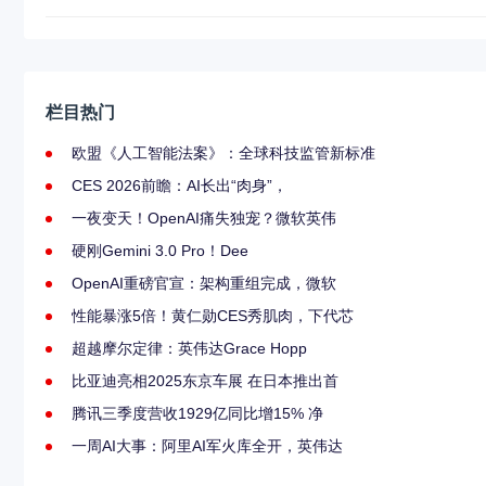
栏目热门
欧盟《人工智能法案》：全球科技监管新标准
CES 2026前瞻：AI长出“肉身”，
一夜变天！OpenAI痛失独宠？微软英伟
硬刚Gemini 3.0 Pro！Dee
OpenAI重磅官宣：架构重组完成，微软
性能暴涨5倍！黄仁勋CES秀肌肉，下代芯
超越摩尔定律：英伟达Grace Hopp
比亚迪亮相2025东京车展 在日本推出首
腾讯三季度营收1929亿同比增15% 净
一周AI大事：阿里AI军火库全开，英伟达