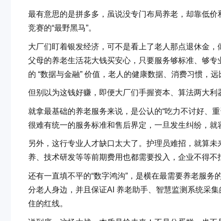
最有意思的是拼多多，虽说没专门布局养老，却靠低价和
竞赛的“最野黑马”。
大厂们盯着银发经济，可不是看上了老人那点退休金，做
父母的养老生活花大钱买安心，只要服务够标准、够专
的 “数据与金融” 价值，老人的健康数据、消费习惯
但别以为这钱好赚，即便大厂们手握资本、算法两大利
就拿最基础的养老服务来说，是公认的“吃力不讨好、重
很难有统一的服务标准和售后界定，一旦发生纠纷，就
另外，这行专业人才缺口太大了。护理员难招，就算未
养、技术研发等等前期费用也都需要投入，企业不得不
还有一直填不平的“数字鸿沟”，是横在最需要养老服务
分老人身边，并且保证AI 养老助手、智慧监测系统采
住的红线。