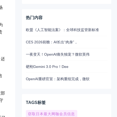
场
热门内容
为
欧盟《人工智能法案》：全球科技监管新标准
贵
CES 2026前瞻：AI长出“肉身”，
一夜变天！OpenAI痛失独宠？微软英伟
，还
。
硬刚Gemini 3.0 Pro！Dee
培
OpenAI重磅官宣：架构重组完成，微软
这部
守
TAGS标签
窃取日本最大网咖会员信息