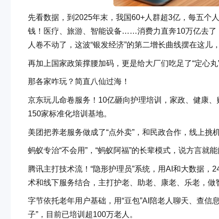
先看数据，到2025年末，我国60+人群超3亿，每五
钱！医疗、旅游、智能设备……消费力直奔10万亿去了！
人卷不动了，这波“银发经济”的第二增长曲线摆在这儿
再加上国家政策撑腰加码，更是给大厂们吃足了“定心丸
那各家咋玩？简直八仙过海！
京东玩儿命卷服务！10亿砸向护理培训，家政、健康、
150家标准化培训基地。
美团把养老服务做成了“点外卖”，和民政合作，线上挑机
蚂蚁专治“不会用”，“蚂蚁阿福”的长辈模式，说方言就
腾讯主打技术流！“隐形护理员”系统，用AI和大数据
术和线下服务结合，主打护老、助老、康老、乐老，做智
字节依托老年用户基础，用“豆包”AI陪老人聊天、查
子”，目前已培训超100万老人。