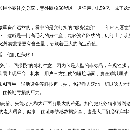
拼小圈社交分享，意外圈粉50岁以上月活用户1.59亿，成了这
重资产运营的，看中的是实打实的 “服务溢价”—— 年轻人愿意
业，这就是一门高毛利的好生意；走轻资产路线的，则盯上了珍
，远比外卖数据更有含金量，潜藏着巨大的商业价值。
器，他们也头疼！
资产、回报慢”的薄利生意。因为它是典型的非标品，主观性强
容易出现平台、机构、用户三方扯皮的尴尬场面，责任难以厘清
来AI再牛、辅助设备等科技再加持，也得靠人落地，所以这人才
扛住长期亏损的压力。
的高龄、失能老人和大厂面前最大的难题。如何把服务精准送到
集的老人语音、健康、住址等敏感数据安全，也是大厂们必须牢牢