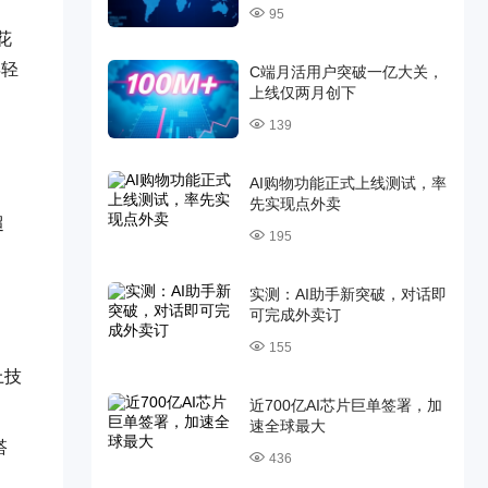
95
花
年轻
C端月活用户突破一亿大关，
上线仅两月创下
139
AI购物功能正式上线测试，率
先实现点外卖
超
195
实测：AI助手新突破，对话即
可完成外卖订
155
上技
近700亿AI芯片巨单签署，加
速全球最大
搭
436