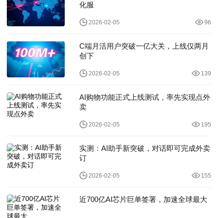
化服
2026-02-05
96
C端月活用户突破一亿大关，上线仅两月
创下
2026-02-05
139
AI购物功能正式上线测试，率先实现点外
卖
2026-02-05
195
实测：AI助手新突破，对话即可完成外卖
订
2026-02-05
155
近700亿AI芯片巨单签署，加速全球最大