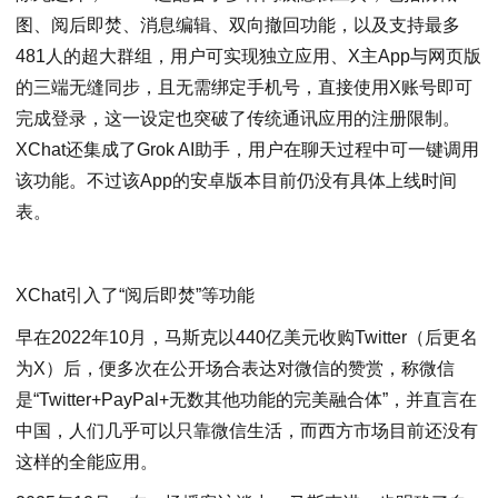
图、阅后即焚、消息编辑、双向撤回功能，以及支持最多
481人的超大群组，用户可实现独立应用、X主App与网页版
的三端无缝同步，且无需绑定手机号，直接使用X账号即可
完成登录，这一设定也突破了传统通讯应用的注册限制。
XChat还集成了Grok AI助手，用户在聊天过程中可一键调用
该功能。不过该App的安卓版本目前仍没有具体上线时间
表。
XChat引入了“阅后即焚”等功能
早在2022年10月，马斯克以440亿美元收购Twitter（后更名
为X）后，便多次在公开场合表达对微信的赞赏，称微信
是“Twitter+PayPal+无数其他功能的完美融合体”，并直言在
中国，人们几乎可以只靠微信生活，而西方市场目前还没有
这样的全能应用。