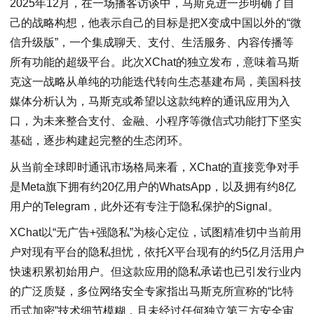
2025年12月，在一场播客访谈中，马斯克进一步明确了自
己的战略构想，他表示自己的目标是把X变成中国以外的“微
信升级版”，一个集成聊天、支付、生活服务、内容传播等
所有功能的超级平台。此次XChat的独立发布，意味着马斯
克这一战略从单纯的功能迭代转向生态基建布局，美国科技
媒体分析认为，马斯克或希望以这款纯粹的通讯应用为入
口，为未来整合支付、金融、小程序等微信式功能打下坚实
基础，逐步构建起完整的生态闭环。
从当前全球即时通讯市场格局来看，XChat的直接竞争对手
是Meta旗下拥有约20亿用户的WhatsApp，以及拥有约8亿
用户的Telegram，此外还有专注于隐私保护的Signal。
XChat以“无广告+强隐私”为核心定位，试图精准切中当前用
户对现有平台的隐私担忧，依托X平台现有的约5亿月活用户
快速积累初始用户。但这款应用的隐私承诺也已引发行业内
的广泛质疑，多位网络安全专家指出马斯克所宣称的“比特
币式加密”技术细节模糊，且未经过任何独立第三方安全审