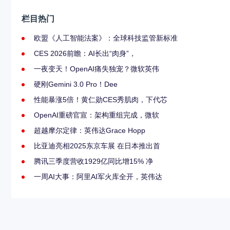
栏目热门
欧盟《人工智能法案》：全球科技监管新标准
CES 2026前瞻：AI长出“肉身”，
一夜变天！OpenAI痛失独宠？微软英伟
硬刚Gemini 3.0 Pro！Dee
性能暴涨5倍！黄仁勋CES秀肌肉，下代芯
OpenAI重磅官宣：架构重组完成，微软
超越摩尔定律：英伟达Grace Hopp
比亚迪亮相2025东京车展 在日本推出首
腾讯三季度营收1929亿同比增15% 净
一周AI大事：阿里AI军火库全开，英伟达