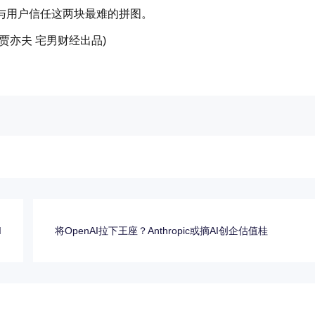
与用户信任这两块最难的拼图。
 贾亦夫 宅男财经出品)
I
将OpenAI拉下王座？Anthropic或摘AI创企估值桂