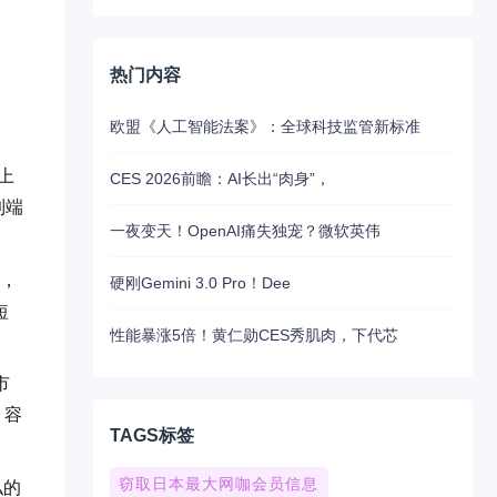
热门内容
欧盟《人工智能法案》：全球科技监管新标准
上
CES 2026前瞻：AI长出“肉身”，
到端
一夜变天！OpenAI痛失独宠？微软英伟
行，
硬刚Gemini 3.0 Pro！Dee
短
性能暴涨5倍！黄仁勋CES秀肌肉，下代芯
市
，容
TAGS标签
窃取日本最大网咖会员信息
私的