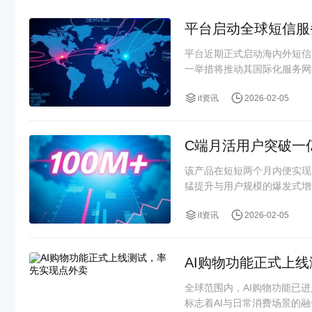
平台启动全球短信服
平台近期正式启动海内外短信
一举措将推动其国际化服务网
it资讯
2026-02-05
C端月活用户突破一
该产品在短短两个月内便实现
猛提升与用户规模的爆发式增
it资讯
2026-02-05
AI购物功能正式上
全球范围内，AI购物功能已
标志着AI与日常消费场景的