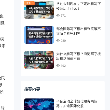
从过去到现在，正定出租写字
楼经历了什么？
度集
671
国微
都会国际写字楼出租到底该不
该做？看完利弊
信模
980
里来
为什么租写字楼？海淀写字楼
出租到底值不值
892
全民
形
推荐内容
。所
平台启动全球短信服务商招
募，加速国际化服
不能