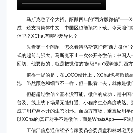
马斯克憋了个大招。酝酿四年的“西方版微信”——XChat
成，还支持简体中文，中国区也能预约下载。今天咱们就
信吗？XChat有哪些差异化？
先看第一个问题：怎么看待马斯克打造“西方微信”？它
式的超前与强大。马斯克不止一次公开夸微信：中国人
回切。他要做的，就是把微信的“超级App”逻辑搬到西
值得一提的是，在LOGO设计上，XChat也与微信
泡，虽然颜色和细节不一样，但一眼看上去，就像是微
但想超过微信？基本没可能。微信的成功，是中国市场
普及、线上线下场景无缝打通、小程序生态高度成熟。
成了用户离不开的生态闭环。而西方市场，垂直应用早已
以XChat的真正对手不是微信，而是WhatsApp——
工信部信息通信经济专家委员会委员盘和林对宅男财经