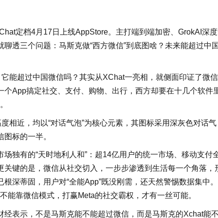
定档4月17日上线AppStore。主打端到端加密、GrokAI深
聊透三个问题：马斯克做“西方微信”到底图啥？未来能超过中
能超过中国微信吗？其实从XChat一亮相，就侧面印证了微
一个App搞定社交、支付、购物、出行，西方却要在十几个软件
方。
高度相近，均以“对话气泡”为核心元素，其图标采用深灰色对话气
信图标的一半。
独有的“天时地利人和”：超14亿用户的统一市场、移动支付
更关键的是，微信从社交切入，一步步渗透到生活每一个角落，
根深蒂固，用户对“全能App”既没刚需，还天然警惕数据集中
它能不能靠微信模式，打赢Meta的社交霸权，才有一丝可能。
表示，不是马斯克能不能超过微信，而是马斯克的Xchat能