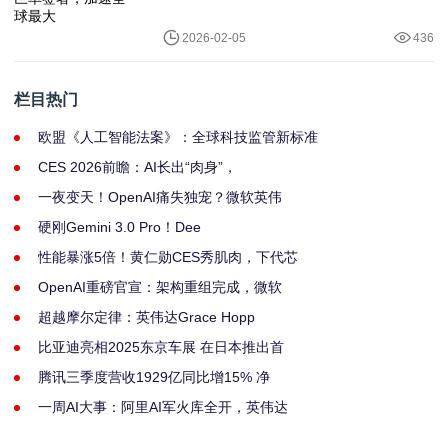
2026-02-05
436
栏目热门
欧盟《人工智能法案》：全球科技监管新标准
CES 2026前瞻：AI长出“肉身”，
一夜变天！OpenAI痛失独宠？微软英伟
硬刚Gemini 3.0 Pro！Dee
性能暴涨5倍！黄仁勋CES秀肌肉，下代芯
OpenAI重磅官宣：架构重组完成，微软
超越摩尔定律：英伟达Grace Hopp
比亚迪亮相2025东京车展 在日本推出首
腾讯三季度营收1929亿同比增15% 净
一周AI大事：阿里AI军火库全开，英伟达