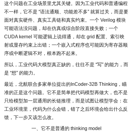
这个问题在工业场景里尤其关键。因为工业代码和普通编程
不一样，它不是 “语法通顺、功能差不多” 就算过关，而是要
面对真实硬件、真实工具链和真实约束。一个 Verilog 模块
可能语法没问题，却在仿真或综合阶段直接失败；一个
CUDA kernel 可能逻辑上说得通，却在 grid 配置、索引映
射或显存约束上出错；⼀个嵌入式程序也可能因为寄存器顺
序或中断逻辑不对，根本跑不起来。
所以，工业代码大模型真正缺的，往往不是 “写” 的能力，而
是 “想” 的能力。
最近，北航联合多家单位提出的InCoder-32B Thinking，瞄
准的正是这个问题。它不是简单把代码模型再做大，也不是
只给模型加⼀层通用的长链推理，而是试图让模型学会：在
工业环境里，代码为什么会错，错了之后环境会给出什么反
馈，下⼀步又该怎么改。
一、它不是普通的 thinking model