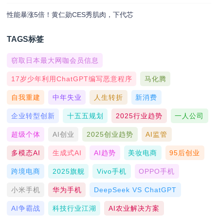
性能暴涨5倍！黄仁勋CES秀肌肉，下代芯
TAGS标签
窃取日本最大网咖会员信息
17岁少年利用ChatGPT编写恶意程序
马化腾
自我重建
中年失业
人生转折
新消费
企业转型创新
十五五规划
2025行业趋势
一人公司
超级个体
AI创业
2025创业趋势
AI监管
多模态AI
生成式AI
AI趋势
美妆电商
95后创业
跨境电商
2025旗舰
Vivo手机
OPPO手机
小米手机
华为手机
DeepSeek VS ChatGPT
AI争霸战
科技行业江湖
AI农业解决方案