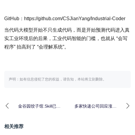
GitHub：https://github.com/CSJianYang/Industrial-Coder
当代码大模型开始不只生成代码，而是开始预测代码进入真
实工业环境后的后果，工业代码智能的门槛，也就从 “会写
程序” 抬高到了 “会理解系统”。
声明：如有信息侵犯了您的权益，请告知，本站将立刻删除。
金谷园饺子馆.Skill已接
多家快递公司回应涨价
入美团，顾客可吩咐个
专家：快递今年或涨价
人“Agen
多次
相关推荐