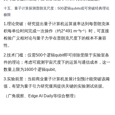
十五、量子计算探测普朗克尺度：500逻辑qubits或可突破经典理论
极限
1.理论突破：研究提出量子计算机运算速率达到每普朗克体
积每单位时间完成一次操作（约2^491 m⁻³s⁻¹）时，可直接
检验广义相对论与量子力学在普朗克尺度下的根本不兼容
性。
2.技术门槛：仅需500个逻辑qubit即可排除受限于实验室条
件的理论；考虑可观测宇宙尺度下的运算与通信成本，这一
数量上限为1600个逻辑qubit。
3.实验前景：当前商业量子计算机发展计划预计能突破该阈
值，有望为量子引力研究僵局提供关键的实验测试依据。
（广角观察、Edge AI Daily等综合整理）