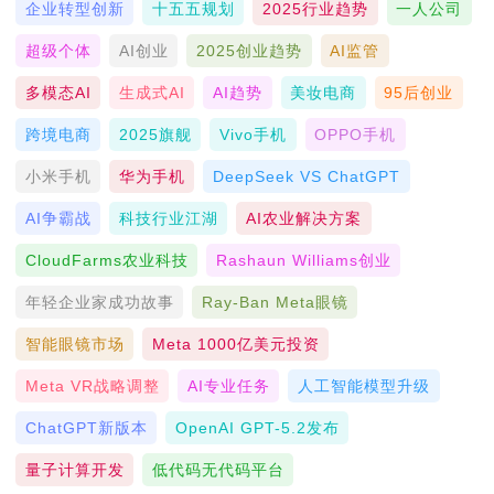
企业转型创新
十五五规划
2025行业趋势
一人公司
超级个体
AI创业
2025创业趋势
AI监管
多模态AI
生成式AI
AI趋势
美妆电商
95后创业
跨境电商
2025旗舰
Vivo手机
OPPO手机
小米手机
华为手机
DeepSeek VS ChatGPT
AI争霸战
科技行业江湖
AI农业解决方案
CloudFarms农业科技
Rashaun Williams创业
年轻企业家成功故事
Ray-Ban Meta眼镜
智能眼镜市场
Meta 1000亿美元投资
Meta VR战略调整
AI专业任务
人工智能模型升级
ChatGPT新版本
OpenAI GPT-5.2发布
量子计算开发
低代码无代码平台