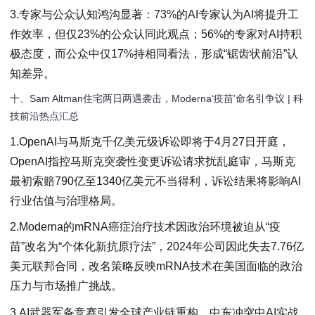
3.专家与公众认知鸿沟显著：73%的AI专家认为AI将提升工
作效率，但仅23%的公众认同此观点；56%的专家对AI持积
极态度，而公众中仅17%持相同看法，形成“锯齿状前沿”认
知差异。
十、Sam Altman住宅两日两遇袭击，Moderna‘疫苗’命名引争议 | 科
技前沿热点汇总
1.OpenAI与马斯克千亿美元级诉讼即将于4月27日开庭，
OpenAI指控马斯克突袭性变更诉讼请求扰乱庭审，马斯克
最初索赔790亿至1340亿美元不当得利，诉讼结果将影响AI
行业估值与治理格局。
2.Moderna的mRNA癌症治疗技术因政治环境被迫从“疫
苗”改名为“个体化新抗原疗法”，2024年公司因此失去7.76亿
美元联邦合同，改名策略反映mRNA技术在美国面临的政治
压力与市场推广挑战。
3.AI武器军备竞赛引发全球产业链重构，中东冲突中AI实战