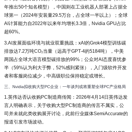
年推出50个知名模型），中国则在工业机器人部署上占据全
球第一（2024年安装量29.5万台，占全球一半以上）；全球
AI计算能力自2022年以来年均增长3.3倍，Nvidia GPU占比
超60%。
3.AI发展面临环境与就业双重挑战：xAI的Grok4模型训练碳
排放达7.2万吨CO₂当量（远高于GPT-4的5184吨），中美
两国占全球大语言模型碳排放的99%；公众对AI态度喜忧参
半（59%认为利大于弊，52%感到紧张），入门级软件开发
者和客服岗位减少，中高级职位保持稳定或增长。
三、Nvidia拟收购大型PC企业：一年谈判或将重塑全球PC产业格局
1.英伟达否认收购PC制造商传闻：2026年4月14日英伟达发
言人明确表示，关于收购大型PC制造商的传言不属实，公
司并未就此类收购展开讨论，此前行业媒体SemiAccurate的
报道引发市场波动。