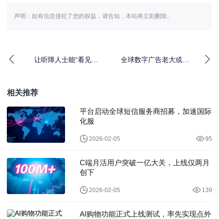
声明：如有信息侵犯了您的权益，请告知，本站将立刻删除。
让听障人士能“看见所
全球数字广告老大或
听”的AI眼镜来了
将"易主"：Meta有望首
次超越谷歌
相关推荐
平台启动全球短信服务商招募，加速国际
化服
2026-02-05
95
C端月活用户突破一亿大关，上线仅两月
创下
2026-02-05
139
AI购物功能正式上线测试，率先实现点外