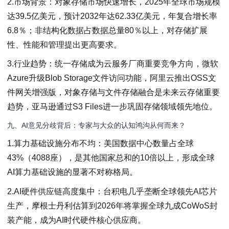
2.市场背景：对象存储市场快速增长，2025年全球市场规模
达39.5亿美元，预计2032年达62.33亿美元，年复合增长率
6.8％；非结构化数据占数据总量80％以上，对存储扩展
性、性能和管理提出更高要求。
3.行业趋势：统一存储成为云服务厂商重要竞争方向，微软
Azure升级Blob Storage文件访问功能，阿里云推出OSS文
件网关增强版，对象存储与文件存储融合是未来云存储重要
趋势，亚马逊通过S3 Files进一步巩固存储领域领先地位。
九、AI意见分歧背后：专家与大众的认知鸿沟从何而来？
1.算力基础设施分布不均：美国数据中心数量占全球
43%（4088座），是其他国家总和的10倍以上，形成全球
AI算力基础设施的显著不对称格局。
2.AI硬件供应链高度集中：台积电几乎垄断全球领先AI芯片
生产，摩根士丹利估算到2026年将掌握全球九成CoWoS封
装产能，成为AI时代硬件核心供应商。