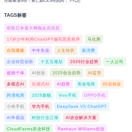
性能暴涨5倍！黄仁勋CES秀肌肉，下代芯
TAGS标签
窃取日本最大网咖会员信息
17岁少年利用ChatGPT编写恶意程序
马化腾
自我重建
中年失业
人生转折
新消费
企业转型创新
十五五规划
2025行业趋势
一人公司
超级个体
AI创业
2025创业趋势
AI监管
多模态AI
生成式AI
AI趋势
美妆电商
95后创业
跨境电商
2025旗舰
Vivo手机
OPPO手机
小米手机
华为手机
DeepSeek VS ChatGPT
AI争霸战
科技行业江湖
AI农业解决方案
CloudFarms农业科技
Rashaun Williams创业