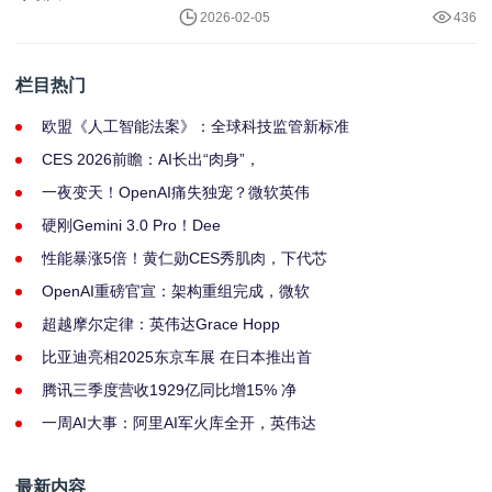
2026-02-05
436
栏目热门
欧盟《人工智能法案》：全球科技监管新标准
CES 2026前瞻：AI长出“肉身”，
一夜变天！OpenAI痛失独宠？微软英伟
硬刚Gemini 3.0 Pro！Dee
性能暴涨5倍！黄仁勋CES秀肌肉，下代芯
OpenAI重磅官宣：架构重组完成，微软
超越摩尔定律：英伟达Grace Hopp
比亚迪亮相2025东京车展 在日本推出首
腾讯三季度营收1929亿同比增15% 净
一周AI大事：阿里AI军火库全开，英伟达
最新内容