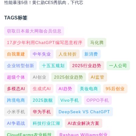
性能暴涨5倍！黄仁勋CES秀肌肉，下代芯
TAGS标签
窃取日本最大网咖会员信息
17岁少年利用ChatGPT编写恶意程序
马化腾
自我重建
中年失业
人生转折
新消费
企业转型创新
十五五规划
2025行业趋势
一人公司
超级个体
AI创业
2025创业趋势
AI监管
多模态AI
生成式AI
AI趋势
美妆电商
95后创业
跨境电商
2025旗舰
Vivo手机
OPPO手机
小米手机
华为手机
DeepSeek VS ChatGPT
AI争霸战
科技行业江湖
AI农业解决方案
CloudFarms农业科技
Rashaun Williams创业