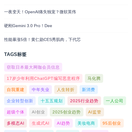
一夜变天！OpenAI痛失独宠？微软英伟
硬刚Gemini 3.0 Pro！Dee
性能暴涨5倍！黄仁勋CES秀肌肉，下代芯
TAGS标签
窃取日本最大网咖会员信息
17岁少年利用ChatGPT编写恶意程序
马化腾
自我重建
中年失业
人生转折
新消费
企业转型创新
十五五规划
2025行业趋势
一人公司
超级个体
AI创业
2025创业趋势
AI监管
多模态AI
生成式AI
AI趋势
美妆电商
95后创业