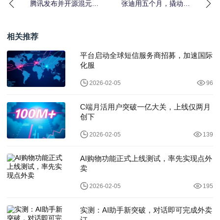
腾讯发布并开源混元世
张迪用五个月，撬动了
界模型 2.0 可一键生成
他在快手筑了五年的城
3D空间
墙
相关推荐
平台启动全球短信服务商招募，加速国际
化服
2026-02-05
96
C端月活用户突破一亿大关，上线仅两月
创下
2026-02-05
139
AI购物功能正式上线测试，率先实现点外
卖
2026-02-05
195
实测：AI助手新突破，对话即可完成外卖
订