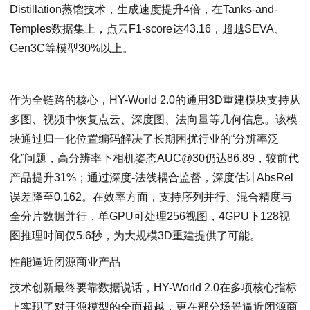
Distillation蒸馏技术，生成速度提升4倍，在Tanks-and-
Temples数据集上，点云F1-score达43.16，超越SEVA、
Gen3C等模型30%以上。
作为全链路的核心，HY-World 2.0的通用3D重建模块支持从
多图、视频中恢复点云、深度图、法向量等几何信息。该模
块通过归一化位置编码解决了长期困扰行业的“分辨率泛
化”问题，高分辨率下相机姿态AUC@30仍达86.89，较前代
产品提升31%；通过深度-法线耦合监督，深度估计AbsRel
误差降至0.162。在效率方面，支持序列并行、混合精度与
全分片数据并行，单GPU可处理256视图，4GPU下128视
图推理时间仅5.6秒，为大规模3D重建提供了可能。
性能逼近闭源商业产品
技术创新最终要靠数据说话，HY-World 2.0在多项核心指标
上实现了对开源模型的全面超越，更在部分场景逼近闭源商