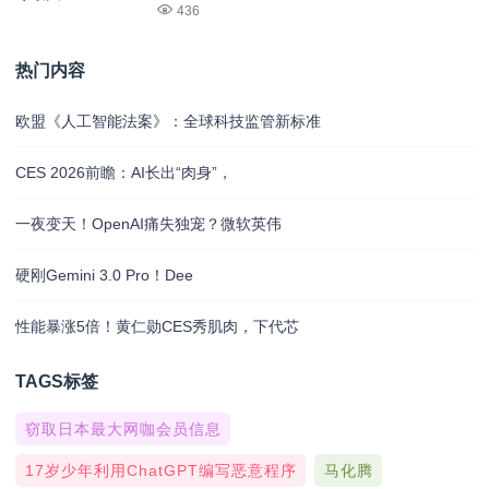
436
热门内容
欧盟《人工智能法案》：全球科技监管新标准
CES 2026前瞻：AI长出“肉身”，
一夜变天！OpenAI痛失独宠？微软英伟
硬刚Gemini 3.0 Pro！Dee
性能暴涨5倍！黄仁勋CES秀肌肉，下代芯
TAGS标签
窃取日本最大网咖会员信息
17岁少年利用ChatGPT编写恶意程序
马化腾