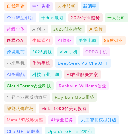
自我重建
中年失业
人生转折
新消费
企业转型创新
十五五规划
2025行业趋势
一人公司
超级个体
AI创业
2025创业趋势
AI监管
多模态AI
生成式AI
AI趋势
美妆电商
95后创业
跨境电商
2025旗舰
Vivo手机
OPPO手机
小米手机
华为手机
DeepSeek VS ChatGPT
AI争霸战
科技行业江湖
AI农业解决方案
CloudFarms农业科技
Rashaun Williams创业
年轻企业家成功故事
Ray-Ban Meta眼镜
智能眼镜市场
Meta 1000亿美元投资
Meta VR战略调整
AI专业任务
人工智能模型升级
ChatGPT新版本
OpenAI GPT-5.2发布