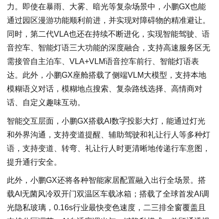
力。即使在暴雨、大雾、暗光等复杂场景中，小鹏GX也能
通过园区漫游功能顺利前进，并实现对障碍物的精准避让。
同时，第二代VLA也还在持续不断进化，实现智能驾驶、语
音控车、智能灯语三大功能的深度融合，支持高速服务区无
需接管自主泊车、VLA+VLM语音控车前行、智能灯语表
达。此外，小鹏GX座舱搭载了侧端VLM大模型，支持本地
模糊语义对话，模糊地点搜索、复杂路线选择、高情商对
话、自定义趣味互动。
智能交互层面，小鹏GX搭载AI数字投影大灯，能通过灯光
和外界沟通，支持变道提醒、辅助驾驶和礼让行人等多种灯
语，支持变道、转弯、礼让行人时更清晰地传递行车意图，
提升通行安全。
此外，小鹏GX还将各种智能家居配置融入出行全场景。搭
载AI无菌风冷双开门双温区车载冰箱；搭载了全球首发AI调
光隐私玻璃，0.16s行业最快变色速度，二三排全窗覆盖且