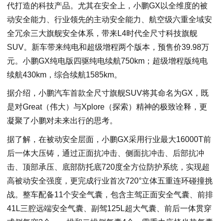
代打造的科技产品。尤其在安全上，小鹏GX以全维度的被
动安全能力、行业领先的主动安全能力、航空级六重全域安
全冗余三大旗舰安全体系，带来L4时代全尺寸科技旗舰
SUV。新车带来纯电和超级增程两个版本，预售价39.98万
元。小鹏GX纯电版四驱纯电续航750km；超级增程版纯电
续航430km，综合续航1585km。
据介绍，小鹏汽车首款全尺寸旗舰SUV将其命名为GX，既
是对Great（伟大）与Xplore（探索）精神的极致诠释，更
凝聚了小鹏对未来出行的思考。
据了解，在被动安全层面，小鹏GX采用行业最大16000T前
后一体大压铸，通过正面抗冲击、侧面抗冲击、后部抗冲
击、顶部承压、底部防托底720度全方位防护系统，实现超
高被动安全强度，更完成行业首次720°立体五重连环碰撞挑
战。整车配备11个安全气囊，包含主驾正面安全气囊、前排
41L三腔远端安全气囊、副驾125L超大气囊、前后一体贯穿