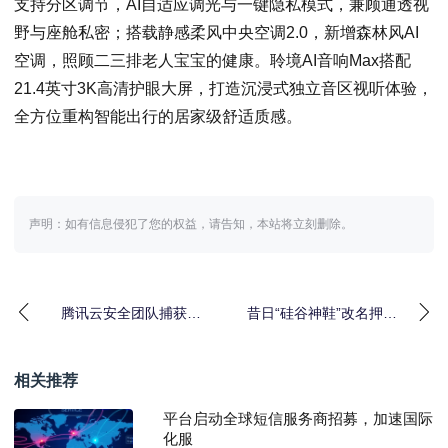
支持分区调节，AI自适应调光与一键隐私模式，兼顾通透视
野与座舱私密；搭载静感柔风中央空调2.0，新增森林风AI
空调，照顾二三排老人宝宝的健康。聆境AI音响Max搭配
21.4英寸3K高清护眼大屏，打造沉浸式独立音区视听体验，
全方位重构智能出行的居家级舒适质感。
声明：如有信息侵犯了您的权益，请告知，本站将立刻删除。
腾讯云安全团队捕获到
昔日“硅谷神鞋”改名押注
iOS漏洞完整攻击链样本
AI，股价一天爆拉近
600%
相关推荐
平台启动全球短信服务商招募，加速国际
化服