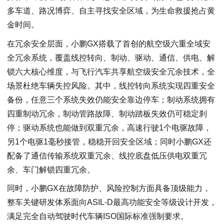
多车道、路况博弈、自主寻找安全区域，为生命救援抢占黄
金时间。
在冗余安全层面，小鹏GX搭载了首创的航空级六重全域安
全冗余系统，覆盖线控转向、制动、驱动、通信、供电、解
锁六大核心维度，与飞行汽车共享航空级安全冗余技术，全
场景杜绝车辆失控风险。其中，线控转向系统实现四重安全
备份，任意三个系统失效仍能安全靠边停车；制动系统拥有
四重制动冗余，制动管路故障、制动踏板失效仍可稳定刹
停；驱动系统也能做到双重冗余，高速行驶1个电驱故障，
另1个电驱1毫秒接管，稳稳开回安全区域；同时小鹏GX还
配备了通信传输系统双重冗余、线控底盘低压供电双重冗
余、车门解锁四重冗余。
同时，小鹏GX在故障防护、风险控制方面具备顶级能力，
整车关键研发体系面向ASIL-D最高功能安全等级设计开发，
满足完全自动驾驶时代车辆ISO国际标准强制要求。