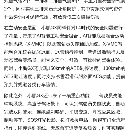
式侧气帘2个、一排和二排侧气囊4个、零重力座椅坐垫气囊
2个，同时实现三排乘员无死角防护，其中贯穿式侧气帘弹
开后6秒内可保持气压，有效降低二次碰撞伤害。
在主动安全层面，小鹏GX同样针对L4时代的安全问题进行
了考量，带来了AI智能主动安全组合，AI智能底盘融合运动
控制系统（X-VMC）以及驾驶员失能辅助系统。X-VMC智
能融合系统在抛光冰面、冰雪稳行控制、弯道爆胎稳行以及
动态驾乘等场景，能带来安全、舒适、可操控的驾乘体验。
同时，小鹏GX还实现150km/h的AEB刹停速度、130km/h的
AES避让速度，同时支持冰雪湿滑低附路面AES功能，提前
预判并规避各类行车险情。
除此之外，小鹏GX还带来了一项重点功能——驾驶员失能
辅助系统。高速智驾场景下，可识别驾驶员失能状态，自动
完成双闪警示、连续点刹唤醒、平稳变道、寻找应急区域、
制动停车、SOS灯光投影、拨打救援电话、解锁车门全流程
操作，即便遇到实线、无应急车道等复杂场景，也可实现跨