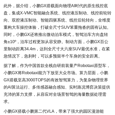
此外，据介绍，小鹏GX搭载面向物理AI时代的原生线控底
盘，集成X-VMC智能融合系统、线控液压制动、线控前轮转
向、双腔液压制动、智能四驱系统、线控后轮转向，全维度
重构大车操控体验，打破全尺寸SUV笨重拖沓的固有认知。
同时，小鹏GX还将推出微动泊车模式，智驾泊车方向盘转
角±10º，泊车过程更加从容安静。制动方面，小鹏GX百公
里制动距离34.4m，达到全尺寸大六座SUV最优水准，在紧
急情况下，急刹时，可以多预留半个车身的安全距离。
据了解，作为中国首款全栈自研前装量产Robotaxi原型车，
小鹏GX将Robotaxi能力下放至大众市场。算力层面，小鹏
GX搭载至高3000TOPS的有效智驾算力，为复杂物理世界
的AI算法运行、多传感器融合感知、实时路况博弈决策提供
充沛的算力支撑，从容应对全场景智驾的海量数据处理需
求。
小鹏GX搭载小鹏第二代VLA，带来了强大的园区漫游能