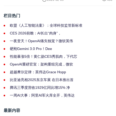
栏目热门
欧盟《人工智能法案》：全球科技监管新标准
CES 2026前瞻：AI长出“肉身”，
一夜变天！OpenAI痛失独宠？微软英伟
硬刚Gemini 3.0 Pro！Dee
性能暴涨5倍！黄仁勋CES秀肌肉，下代芯
OpenAI重磅官宣：架构重组完成，微软
超越摩尔定律：英伟达Grace Hopp
比亚迪亮相2025东京车展 在日本推出首
腾讯三季度营收1929亿同比增15% 净
一周AI大事：阿里AI军火库全开，英伟达
最新内容