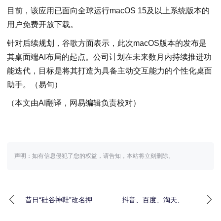
目前，该应用已面向全球运行macOS 15及以上系统版本的
用户免费开放下载。
针对后续规划，谷歌方面表示，此次macOS版本的发布是
其桌面端AI布局的起点。公司计划在未来数月内持续推进功
能迭代，目标是将其打造为具备主动交互能力的个性化桌面
助手。（易句）
（本文由AI翻译，网易编辑负责校对）
声明：如有信息侵犯了您的权益，请告知，本站将立刻删除。
昔日“硅谷神鞋”改名押注
抖音、百度、淘天、京
AI，股价一天爆拉近
东、高德…涌入本地团
600%
购新战场