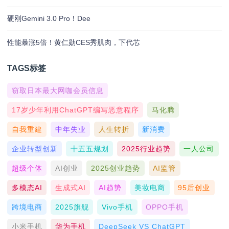
硬刚Gemini 3.0 Pro！Dee
性能暴涨5倍！黄仁勋CES秀肌肉，下代芯
TAGS标签
窃取日本最大网咖会员信息
17岁少年利用ChatGPT编写恶意程序
马化腾
自我重建
中年失业
人生转折
新消费
企业转型创新
十五五规划
2025行业趋势
一人公司
超级个体
AI创业
2025创业趋势
AI监管
多模态AI
生成式AI
AI趋势
美妆电商
95后创业
跨境电商
2025旗舰
Vivo手机
OPPO手机
小米手机
华为手机
DeepSeek VS ChatGPT