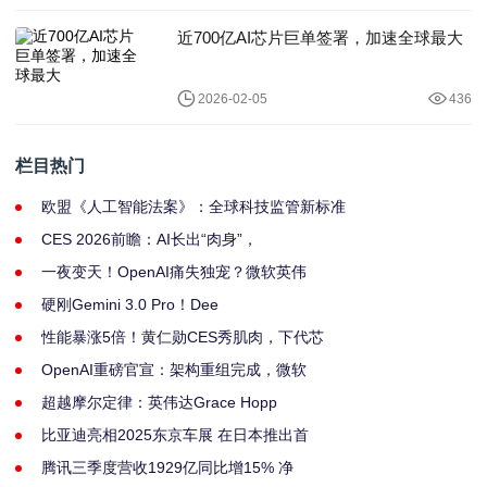
近700亿AI芯片巨单签署，加速全球最大
2026-02-05
436
栏目热门
欧盟《人工智能法案》：全球科技监管新标准
CES 2026前瞻：AI长出“肉身”，
一夜变天！OpenAI痛失独宠？微软英伟
硬刚Gemini 3.0 Pro！Dee
性能暴涨5倍！黄仁勋CES秀肌肉，下代芯
OpenAI重磅官宣：架构重组完成，微软
超越摩尔定律：英伟达Grace Hopp
比亚迪亮相2025东京车展 在日本推出首
腾讯三季度营收1929亿同比增15% 净