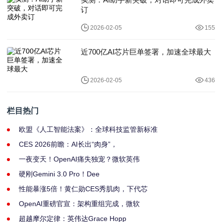
订
2026-02-05
155
近700亿AI芯片巨单签署，加速全球最大
2026-02-05
436
栏目热门
欧盟《人工智能法案》：全球科技监管新标准
CES 2026前瞻：AI长出“肉身”，
一夜变天！OpenAI痛失独宠？微软英伟
硬刚Gemini 3.0 Pro！Dee
性能暴涨5倍！黄仁勋CES秀肌肉，下代芯
OpenAI重磅官宣：架构重组完成，微软
超越摩尔定律：英伟达Grace Hopp