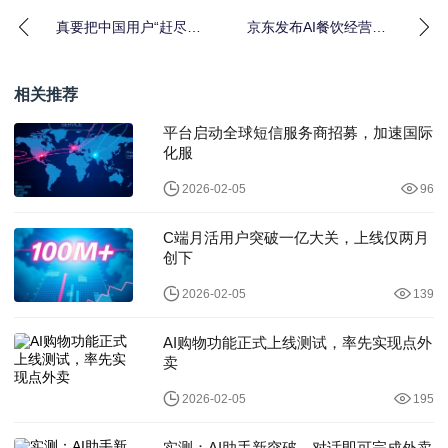
真要把中国用户“赶尽杀
京东发布AI餐饮经营工
绝”？Claude再出狠招，
具，已在全国300余家中
国产大模型
小餐饮门店落地
相关推荐
平台启动全球短信服务商招募，加速国际
化服
2026-02-05
96
C端月活用户突破一亿大关，上线仅两月
创下
2026-02-05
139
AI购物功能正式上线测试，率先实现点外
卖
2026-02-05
195
实测：AI助手新突破，对话即可完成外卖