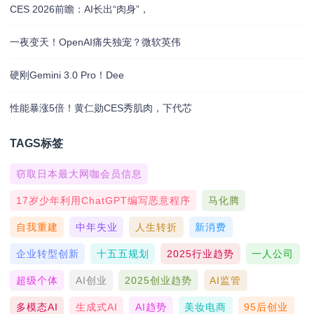
CES 2026前瞻：AI长出“肉身”，
一夜变天！OpenAI痛失独宠？微软英伟
硬刚Gemini 3.0 Pro！Dee
性能暴涨5倍！黄仁勋CES秀肌肉，下代芯
TAGS标签
窃取日本最大网咖会员信息
17岁少年利用ChatGPT编写恶意程序
马化腾
自我重建
中年失业
人生转折
新消费
企业转型创新
十五五规划
2025行业趋势
一人公司
超级个体
AI创业
2025创业趋势
AI监管
多模态AI
生成式AI
AI趋势
美妆电商
95后创业