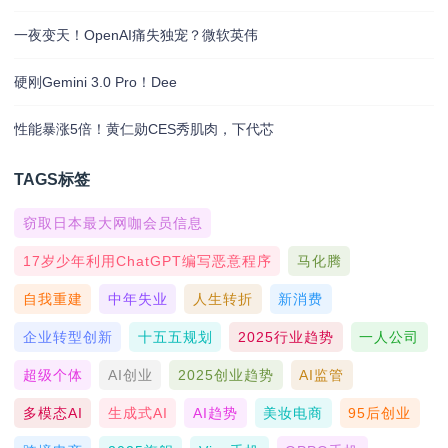
一夜变天！OpenAI痛失独宠？微软英伟
硬刚Gemini 3.0 Pro！Dee
性能暴涨5倍！黄仁勋CES秀肌肉，下代芯
TAGS标签
窃取日本最大网咖会员信息
17岁少年利用ChatGPT编写恶意程序
马化腾
自我重建
中年失业
人生转折
新消费
企业转型创新
十五五规划
2025行业趋势
一人公司
超级个体
AI创业
2025创业趋势
AI监管
多模态AI
生成式AI
AI趋势
美妆电商
95后创业