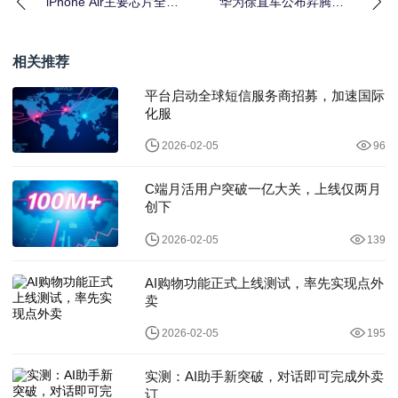
iPhone Air主要芯片全自
华为徐直军公布昇腾规
研，苹果亮出AI底牌：
划：2026年Q1推出昇腾
不
950
相关推荐
平台启动全球短信服务商招募，加速国际
化服
2026-02-05
96
C端月活用户突破一亿大关，上线仅两月
创下
2026-02-05
139
AI购物功能正式上线测试，率先实现点外
卖
2026-02-05
195
实测：AI助手新突破，对话即可完成外卖
订