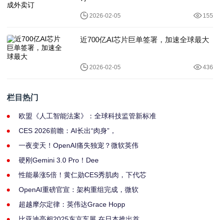
2026-02-05
155
近700亿AI芯片巨单签署，加速全球最大
2026-02-05
436
栏目热门
欧盟《人工智能法案》：全球科技监管新标准
CES 2026前瞻：AI长出“肉身”，
一夜变天！OpenAI痛失独宠？微软英伟
硬刚Gemini 3.0 Pro！Dee
性能暴涨5倍！黄仁勋CES秀肌肉，下代芯
OpenAI重磅官宣：架构重组完成，微软
超越摩尔定律：英伟达Grace Hopp
比亚迪亮相2025东京车展 在日本推出首