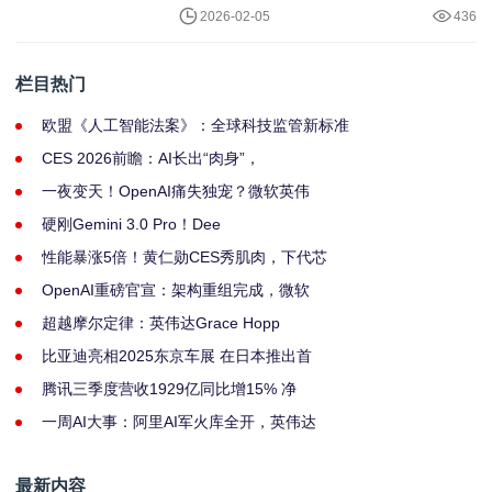
2026-02-05
436
栏目热门
欧盟《人工智能法案》：全球科技监管新标准
CES 2026前瞻：AI长出“肉身”，
一夜变天！OpenAI痛失独宠？微软英伟
硬刚Gemini 3.0 Pro！Dee
性能暴涨5倍！黄仁勋CES秀肌肉，下代芯
OpenAI重磅官宣：架构重组完成，微软
超越摩尔定律：英伟达Grace Hopp
比亚迪亮相2025东京车展 在日本推出首
腾讯三季度营收1929亿同比增15% 净
一周AI大事：阿里AI军火库全开，英伟达
最新内容