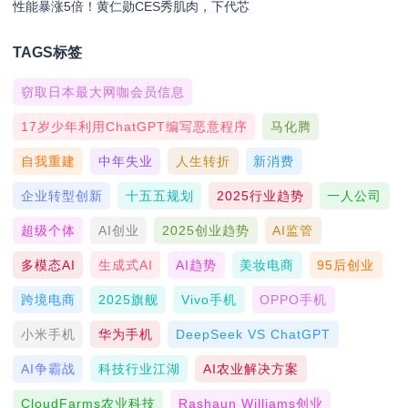
性能暴涨5倍！黄仁勋CES秀肌肉，下代芯
TAGS标签
窃取日本最大网咖会员信息
17岁少年利用ChatGPT编写恶意程序
马化腾
自我重建
中年失业
人生转折
新消费
企业转型创新
十五五规划
2025行业趋势
一人公司
超级个体
AI创业
2025创业趋势
AI监管
多模态AI
生成式AI
AI趋势
美妆电商
95后创业
跨境电商
2025旗舰
Vivo手机
OPPO手机
小米手机
华为手机
DeepSeek VS ChatGPT
AI争霸战
科技行业江湖
AI农业解决方案
CloudFarms农业科技
Rashaun Williams创业