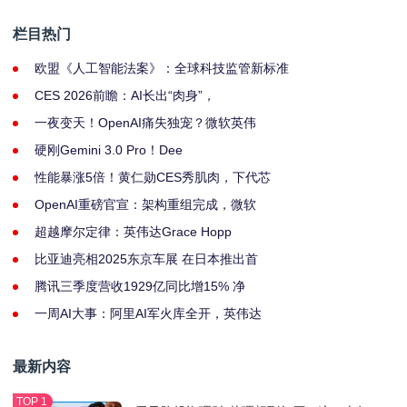
栏目热门
欧盟《人工智能法案》：全球科技监管新标准
CES 2026前瞻：AI长出“肉身”，
一夜变天！OpenAI痛失独宠？微软英伟
硬刚Gemini 3.0 Pro！Dee
性能暴涨5倍！黄仁勋CES秀肌肉，下代芯
OpenAI重磅官宣：架构重组完成，微软
超越摩尔定律：英伟达Grace Hopp
比亚迪亮相2025东京车展 在日本推出首
腾讯三季度营收1929亿同比增15% 净
一周AI大事：阿里AI军火库全开，英伟达
最新内容