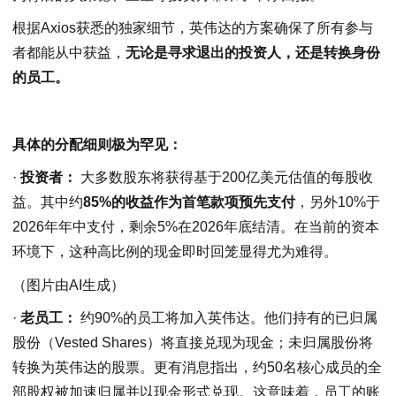
根据Axios获悉的独家细节，英伟达的方案确保了所有参与
者都能从中获益，
无论是寻求退出的投资人，还是转换身份
的员工。
具体的分配细则极为罕见：
·
投资者：
大多数股东将获得基于200亿美元估值的每股收
益。其中约
85%的收益作为首笔款项预先支付
，另外10%于
2026年年中支付，剩余5%在2026年底结清。在当前的资本
环境下，这种高比例的现金即时回笼显得尤为难得。
（图片由AI生成）
·
老员工：
约90%的员工将加入英伟达。他们持有的已归属
股份（Vested Shares）将直接兑现为现金；未归属股份将
转换为英伟达的股票。更有消息指出，约50名核心成员的全
部股权被加速归属并以现金形式兑现。这意味着，员工的账