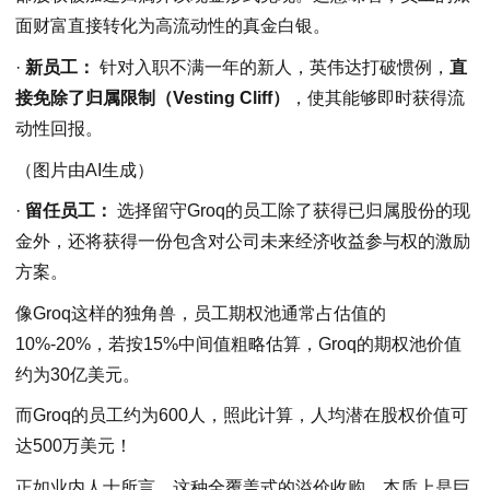
面财富直接转化为高流动性的真金白银。
·
新员工：
针对入职不满一年的新人，英伟达打破惯例，
直
接免除了归属限制（Vesting Cliff）
，使其能够即时获得流
动性回报。
（图片由AI生成）
·
留任员工：
选择留守Groq的员工除了获得已归属股份的现
金外，还将获得一份包含对公司未来经济收益参与权的激励
方案。
像Groq这样的独角兽，员工期权池通常占估值的
10%-20%，若按15%中间值粗略估算，Groq的期权池价值
约为30亿美元。
而Groq的员工约为600人，照此计算，人均潜在股权价值可
达500万美元！
正如业内人士所言，这种全覆盖式的溢价收购，本质上是巨