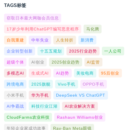
TAGS标签
窃取日本最大网咖会员信息
17岁少年利用ChatGPT编写恶意程序
马化腾
自我重建
中年失业
人生转折
新消费
企业转型创新
十五五规划
2025行业趋势
一人公司
超级个体
AI创业
2025创业趋势
AI监管
多模态AI
生成式AI
AI趋势
美妆电商
95后创业
跨境电商
2025旗舰
Vivo手机
OPPO手机
小米手机
华为手机
DeepSeek VS ChatGPT
AI争霸战
科技行业江湖
AI农业解决方案
CloudFarms农业科技
Rashaun Williams创业
年轻企业家成功故事
Ray-Ban Meta眼镜