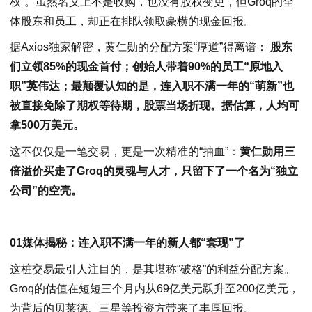
权”。虽然名义上不是收购，也没有股权变更，但Groq的全
体股东和员工，却正在排队领取豪横的现金回报。
据Axios独家解密，黄仁勋的分配方案“厚道”得离谱：
股东
们立领85%的现金首付；创始人带着90%的员工“原地入
职”英伟达；最颠覆认知的是，连入职不满一年的“萌新”也
被直接免除了期权等待期，股票当场折现。据估算，人均可
拿500万美元。
这不仅仅是一笔交易，更是一次精准的“抽血”：
黄仁勋用三
倍溢价买走了Groq的灵魂与人才，只留下了一个名为“独立
公司”的空壳。
01媒体揭秘：连入职不满一年的新人都“套现”了
这桩交易最引人注目的，是其堪称“破格”的利益分配方案。
Groq的估值在短短三个月内从69亿美元跃升至200亿美元，
为背后的贝莱德、三星等投资方带来了丰厚回报。