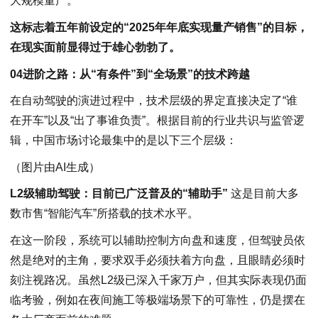
大规模量产。
这标志着五年前设定的“2025年年底实现量产销售”的目标，
在现实面前显得过于雄心勃勃了。
04进阶之路：从“有条件”到“全场景”的技术跨越
在自动驾驶的演进过程中，技术层级的界定直接决定了“谁
在开车”以及“出了事谁负责”。根据目前的行业共识与监管逻
辑，中国市场讨论最集中的是以下三个层级：
（图片由AI生成）
L2级辅助驾驶：目前已广泛普及的“辅助手”
这是目前大多
数市售“智能汽车”所搭载的技术水平。
在这一阶段，系统可以辅助控制方向盘和速度，但驾驶员依
然是绝对的主角，要求双手必须扶着方向盘，且眼睛必须时
刻注视路况。虽然L2级已深入千家万户，但其实际表现仍面
临考验，例如在夜间施工等极端场景下的可靠性，仍是摆在