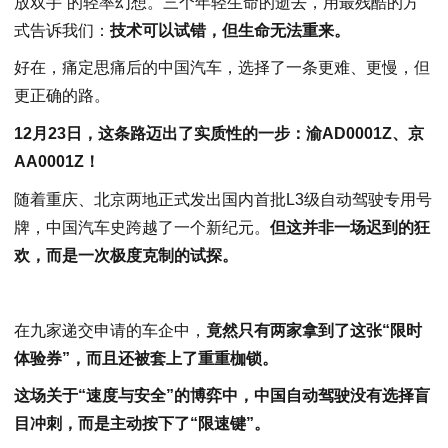
放双手”的轻率幻想。三个年轻生命的逝去，用最残酷的方
式告诉我们：
技术可以试错，但生命无法重来。
好在，痛定思痛后的中国汽车，选择了一条更难、更慢，但
更正确的路。
12月23日，这条路迈出了实质性的一步：渝AD0001Z、京
AA0001Z！
随着重庆、北京两地正式发出国内首批L3级自动驾驶专用号
牌，中国汽车史跨越了一个新纪元。
但这并非一场迟到的狂
欢，而是一次极度克制的试探。
在九家递交申请的车企中，
竟然只有两家拿到了这张“限时
体验券”，而且还被套上了重重枷锁。
这场关于“速度与安全”的博弈中，中国自动驾驶没有选择盲
目冲刺，而是主动按下了“限速键”。