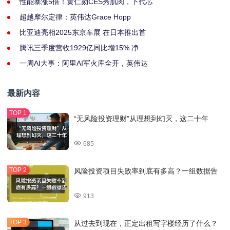
性能暴涨5倍！黄仁勋CES秀肌肉，下代芯
超越摩尔定律：英伟达Grace Hopp
比亚迪亮相2025东京车展 在日本推出首
腾讯三季度营收1929亿同比增15% 净
一周AI大事：阿里AI军火库全开，英伟达
最新内容
“无风险投资理财”从理想到幻灭，这二十年
685
风险投资项目失败率到底有多高？一组数据告
913
从过去到现在，正定出租写字楼经历了什么？