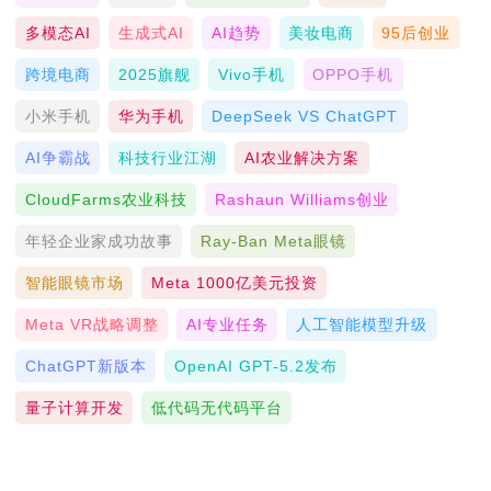
多模态AI
生成式AI
AI趋势
美妆电商
95后创业
跨境电商
2025旗舰
Vivo手机
OPPO手机
小米手机
华为手机
DeepSeek VS ChatGPT
AI争霸战
科技行业江湖
AI农业解决方案
CloudFarms农业科技
Rashaun Williams创业
年轻企业家成功故事
Ray-Ban Meta眼镜
智能眼镜市场
Meta 1000亿美元投资
Meta VR战略调整
AI专业任务
人工智能模型升级
ChatGPT新版本
OpenAI GPT-5.2发布
量子计算开发
低代码无代码平台