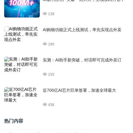
139
AI购物功能正式上线测试，率先实现点外卖
195
实测：AI助手新突破，对话即可完成外卖订
155
近700亿AI芯片巨单签署，加速全球最大
436
热门内容