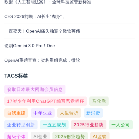
欧盟《人工智能法案》：全球科技监管新标准
CES 2026前瞻：AI长出“肉身”，
一夜变天！OpenAI痛失独宠？微软英伟
硬刚Gemini 3.0 Pro！Dee
OpenAI重磅官宣：架构重组完成，微软
TAGS标签
窃取日本最大网咖会员信息
17岁少年利用ChatGPT编写恶意程序
马化腾
自我重建
中年失业
人生转折
新消费
企业转型创新
十五五规划
2025行业趋势
一人公司
超级个体
AI创业
2025创业趋势
AI监管