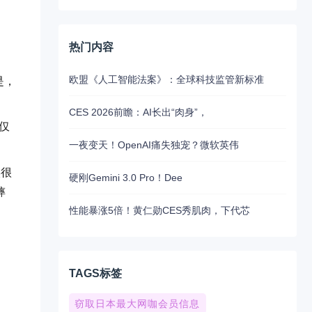
热门内容
欧盟《人工智能法案》：全球科技监管新标准
是，
CES 2026前瞻：AI长出“肉身”，
量仅
一夜变天！OpenAI痛失独宠？微软英伟
。
实很
硬刚Gemini 3.0 Pro！Dee
摔
性能暴涨5倍！黄仁勋CES秀肌肉，下代芯
TAGS标签
窃取日本最大网咖会员信息