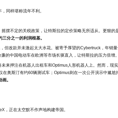
5年，同样堪称流年不利。
、摇摆不定的关税政策，让特斯拉的定价策略无所适从。更狠的
约三分之一的利润根基。
冠，但改款并未激起太大水花。被寄予厚望的Cybertruck，年销
物美价廉的中国电动车在欧洲等市场长驱直入，让特斯拉的压力倍增
未来押注在机器人出租车和Optimus人形机器人上。然而，现
月仅在奥斯汀有约60辆测试车；Optimus则在一次公开演示中尴尬
动画。
ceX，正在太空默不作声地构建帝国。