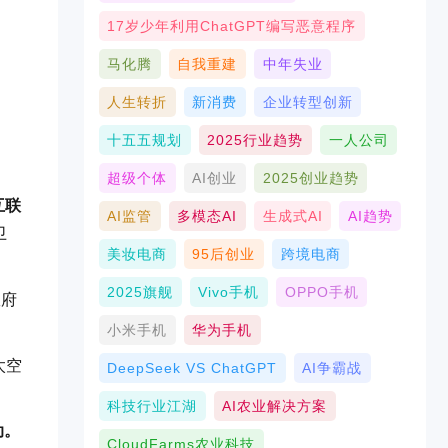
17岁少年利用ChatGPT编写恶意程序
马化腾
自我重建
中年失业
人生转折
新消费
企业转型创新
十五五规划
2025行业趋势
一人公司
超级个体
AI创业
2025创业趋势
互联
AI监管
多模态AI
生成式AI
AI趋势
卫
美妆电商
95后创业
跨境电商
2025旗舰
Vivo手机
OPPO手机
政府
小米手机
华为手机
太空
DeepSeek VS ChatGPT
AI争霸战
科技行业江湖
AI农业解决方案
动。
CloudFarms农业科技