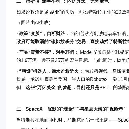
二、特斯拉“流年不利”：内忧外患，光环褪色
如果说政治是场“副业”的失败，那么特斯拉主业的202
（图片由AI生成）
·
政策“变脸”，自断财路：
特朗普政府削减电动车补贴
政府可能取消的“碳排放积分”交易，直接动摇了特斯拉
·
产品“青黄不接”，对手环伺：
Model Y虽仍是全球销
约1.6万辆，远不及25万的宏伟目标。 与此同时，
·
“画饼”机器人，远水难救近火：
为转移视线，马斯克将
骨感：承诺年底覆盖美国一半人口的Robotaxi，到11
倒。
这些“万亿美金”的梦想，目前还只是PPT上的炫酷
三、SpaceX：沉默的“现金牛”与星辰大海的“保险单”
当特斯拉在地面挣扎时，马斯克的另一张王牌——Spa