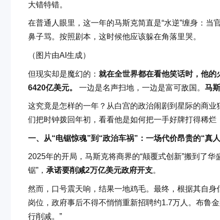
大错特错。
在普通人眼里，这一年的马斯克简直是“水逆”缠身：当
鼻子骂。按照剧本，这时候他应该躲在角落里哭。
（图片由AI生成）
但现实却是魔幻的：
就在全世界都在看他笑话时，他的火
6420亿美元。
一边是名声扫地，一边是富可敌国。
马
这究竟是怎样的一年？从白宫的政治闹剧到星际的商业狂飙
们把时钟拨回年初，看看他是如何把一手好牌打得稀烂
一、从“电锯惊魂”到“政治车祸”：一场代价昂贵的“真人
2025年的开局，马斯克将商界的“颠覆式创新”搬到了华
锯”，
承诺要削减2万亿美元政府开支
。
然而，口号震天响，结果一地鸡毛。最终，根据其自身估
岗位，政府事后不得不悄悄重新招聘约1.7万人。布鲁
行削减。”