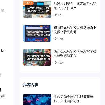
从过去到现在，正定出租写字
楼经历了什么？
指着
671
都会国际写字楼出租到底该不
该做？看完利弊
979
让我
为什么租写字楼？海淀写字楼
出租到底值不值
892
电
推荐内容
键
下进
平台启动全球短信服务商招
募，加速国际化服