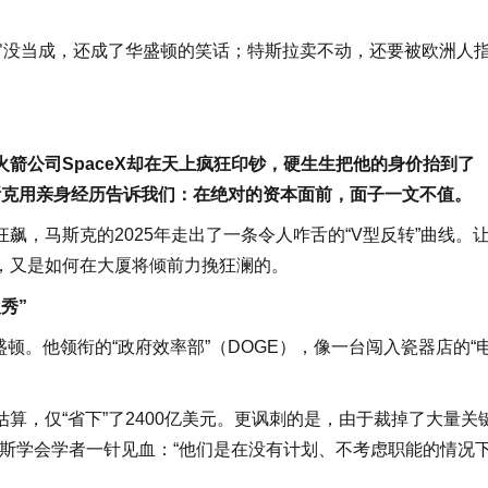
官没当成，还成了华盛顿的笑话；特斯拉卖不动，还要被欧洲人
箭公司SpaceX却在天上疯狂印钞，硬生生把他的身价抬到了
斯克用亲身经历告诉我们：在绝对的资本面前，面子一文不值。
，马斯克的2025年走出了一条令人咋舌的“V型反转”曲线。
，又是如何在大厦将倾前力挽狂澜的。
秀”
盛顿。他领衔的“政府效率部”（DOGE），像一台闯入瓷器店的“
算，仅“省下”了2400亿美元。更讽刺的是，由于裁掉了大量关
金斯学会学者一针见血：“他们是在没有计划、不考虑职能的情况