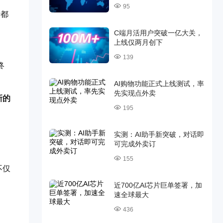
95
者都
C端月活用户突破一亿大关，
上线仅两月创下
139
终
AI购物功能正式上线测试，率
先实现点外卖
新的
195
实测：AI助手新突破，对话即
可完成外卖订
155
不仅
近700亿AI芯片巨单签署，加
速全球最大
436