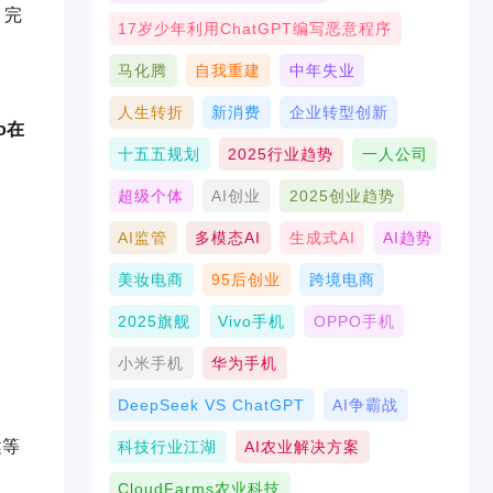
，完
17岁少年利用ChatGPT编写恶意程序
马化腾
自我重建
中年失业
人生转折
新消费
企业转型创新
no在
十五五规划
2025行业趋势
一人公司
超级个体
AI创业
2025创业趋势
AI监管
多模态AI
生成式AI
AI趋势
美妆电商
95后创业
跨境电商
2025旗舰
Vivo手机
OPPO手机
小米手机
华为手机
DeepSeek VS ChatGPT
AI争霸战
健等
科技行业江湖
AI农业解决方案
CloudFarms农业科技