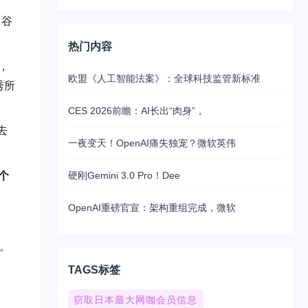
、谷
热门内容
，
欧盟《人工智能法案》：全球科技监管新标准
秀所
CES 2026前瞻：AI长出“肉身”，
去
一夜变天！OpenAI痛失独宠？微软英伟
硬刚Gemini 3.0 Pro！Dee
个
OpenAI重磅官宣：架构重组完成，微软
缺。
TAGS标签
窃取日本最大网咖会员信息