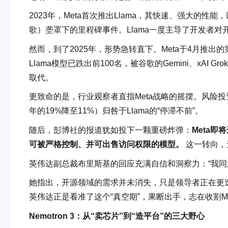
2023年，Meta首次推出Llama，其快速、强大的性
歌）垄罩下的里程碑事件。Llama一度主导了开发者对
然而，到了2025年，形势急转直下。Meta于4月推出的第
Llama模型已跌出前100名，被谷歌的Gemini、xAI G
取代。
更致命的是，行业观察者直指Meta战略的摇摆。风险投资公
年的19%降至11%）归咎于Llama的“停滞不前”。
随后，彭博社的报道犹如投下一颗重磅炸弹：
Meta
可被严格控制、并可出售访问权限的模型。
这一转向，
英伟达副总裁布里斯基的回应充满自信和洞察力：“我同意
她指出，开源领域的需求并未消失，只是领导者正在更迭，
英伟达正是看准了这个“真空期”，果断出手，志在收割M
Nemotron 3：从“卖芯片”到“造平台”的三大野心