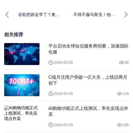
谷歌把路走窄了？奥特
不得不服马斯克！他画
曼火力全开：红色警报
出的"饼"，就是 Waymo
只是
端上
相关推荐
平台启动全球短信服务商招募，加速国际
化服
2026-02-05
96
C端月活用户突破一亿大关，上线仅两月
创下
2026-02-05
139
AI购物功能正式上线测试，率先实现点外
卖
2026-02-05
195