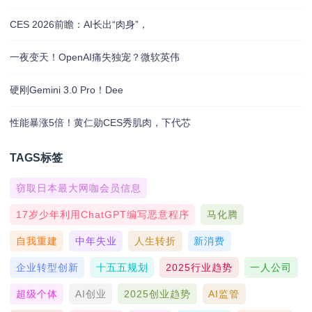
CES 2026前瞻：AI长出“肉身”，
一夜变天！OpenAI痛失独宠？微软英伟
硬刚Gemini 3.0 Pro！Dee
性能暴涨5倍！黄仁勋CES秀肌肉，下代芯
TAGS标签
窃取日本最大网咖会员信息
17岁少年利用ChatGPT编写恶意程序
马化腾
自我重建
中年失业
人生转折
新消费
企业转型创新
十五五规划
2025行业趋势
一人公司
超级个体
AI创业
2025创业趋势
AI监管