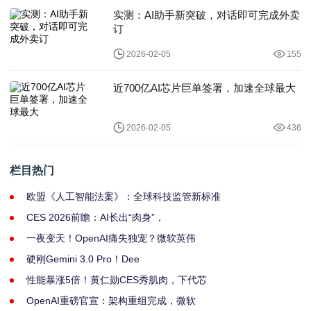
实测：AI助手新突破，对话即可完成外卖
订
2026-02-05
155
近700亿AI芯片巨单签署，加速全球最大
2026-02-05
436
栏目热门
欧盟《人工智能法案》：全球科技监管新标准
CES 2026前瞻：AI长出“肉身”，
一夜变天！OpenAI痛失独宠？微软英伟
硬刚Gemini 3.0 Pro！Dee
性能暴涨5倍！黄仁勋CES秀肌肉，下代芯
OpenAI重磅官宣：架构重组完成，微软