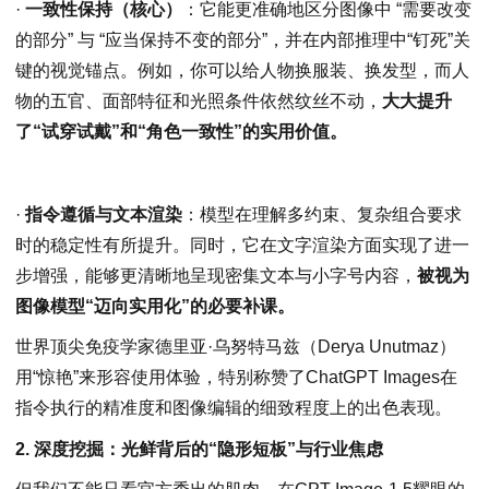
·
一致性保持（核心）
：它能更准确地区分图像中 “需要改变
的部分” 与 “应当保持不变的部分”，并在内部推理中“钉死”关
键的视觉锚点。例如，你可以给人物换服装、换发型，而人
物的五官、面部特征和光照条件依然纹丝不动，
大大提升
了“试穿试戴”和“角色一致性”的实用价值。
·
指令遵循与文本渲染
：模型在理解多约束、复杂组合要求
时的稳定性有所提升。同时，它在文字渲染方面实现了进一
步增强，能够更清晰地呈现密集文本与小字号内容，
被视为
图像模型“迈向实用化”的必要补课。
世界顶尖免疫学家德里亚·乌努特马兹（Derya Unutmaz）
用“惊艳”来形容使用体验，特别称赞了ChatGPT Images在
指令执行的精准度和图像编辑的细致程度上的出色表现。
2. 深度挖掘：光鲜背后的“隐形短板”与行业焦虑