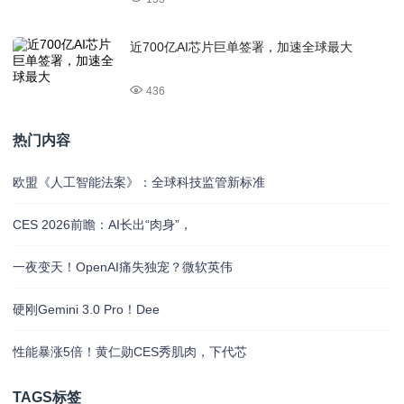
近700亿AI芯片巨单签署，加速全球最大
436
热门内容
欧盟《人工智能法案》：全球科技监管新标准
CES 2026前瞻：AI长出“肉身”，
一夜变天！OpenAI痛失独宠？微软英伟
硬刚Gemini 3.0 Pro！Dee
性能暴涨5倍！黄仁勋CES秀肌肉，下代芯
TAGS标签