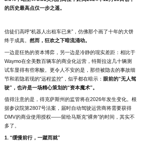
的历史最高点仅一步之遥。
信徒们高呼“机器人出租车已来”，仿佛那个画了十年的大饼
终于成真。
然而，狂欢之下暗流涌动。
一边是狂热的资本博弈，另一边是冷静的现实差距：相比于
Waymo在全美数百辆车的商业化运营，特斯拉这几十辆测
试车显得有些寒酸。更令人不安的是，那些被隐去的事故细
节和若隐若现的“远程监控”，似乎都在暗示：
眼前的“无人驾
驶”，也许是一场精心策划的“资本魔术”。
值得注意的是，得克萨斯州的监管将在2026年发生变化。根
据参议院第2807号法案，届时自动驾驶运营商将需要获得
DMV的商业使用授权——留给马斯克“裸奔”的时间，其实不
多了。
1. “缓慢前行，一蹴而就”