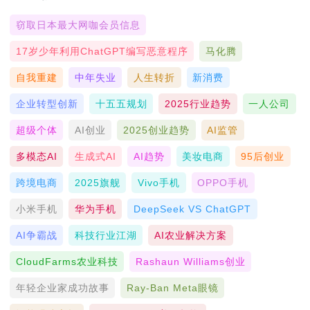
窃取日本最大网咖会员信息
17岁少年利用ChatGPT编写恶意程序
马化腾
自我重建
中年失业
人生转折
新消费
企业转型创新
十五五规划
2025行业趋势
一人公司
超级个体
AI创业
2025创业趋势
AI监管
多模态AI
生成式AI
AI趋势
美妆电商
95后创业
跨境电商
2025旗舰
Vivo手机
OPPO手机
小米手机
华为手机
DeepSeek VS ChatGPT
AI争霸战
科技行业江湖
AI农业解决方案
CloudFarms农业科技
Rashaun Williams创业
年轻企业家成功故事
Ray-Ban Meta眼镜