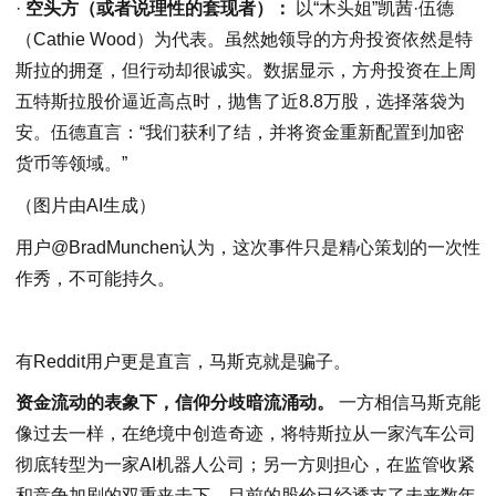
·
空头方（或者说理性的套现者）：
以“木头姐”凯茜·伍德
（Cathie Wood）为代表。虽然她领导的方舟投资依然是特
斯拉的拥趸，但行动却很诚实。数据显示，方舟投资在上周
五特斯拉股价逼近高点时，抛售了近8.8万股，选择落袋为
安。伍德直言：“我们获利了结，并将资金重新配置到加密
货币等领域。”
（图片由AI生成）
用户@BradMunchen认为，这次事件只是精心策划的一次性
作秀，不可能持久。
有Reddit用户更是直言，马斯克就是骗子。
资金流动的表象下，信仰分歧暗流涌动。
一方相信马斯克能
像过去一样，在绝境中创造奇迹，将特斯拉从一家汽车公司
彻底转型为一家AI机器人公司；另一方则担心，在监管收紧
和竞争加剧的双重夹击下，目前的股价已经透支了未来数年