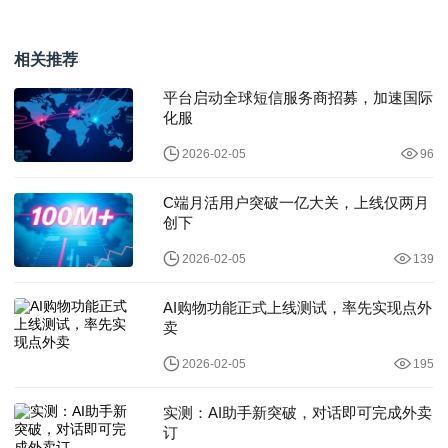
DeepSeek上线“奥数金
知！OpenAI被“猪队
牌”
友”坑惨
相关推荐
平台启动全球短信服务商招募，加速国际
化服
2026-02-05
96
C端月活用户突破一亿大关，上线仅两月
创下
2026-02-05
139
AI购物功能正式上线测试，率先实现点外
卖
2026-02-05
195
实测：AI助手新突破，对话即可完成外卖
订