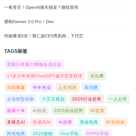
一夜变天！OpenAI痛失独宠？微软英伟
硬刚Gemini 3.0 Pro！Dee
性能暴涨5倍！黄仁勋CES秀肌肉，下代芯
TAGS标签
窃取日本最大网咖会员信息
17岁少年利用ChatGPT编写恶意程序
马化腾
自我重建
中年失业
人生转折
新消费
企业转型创新
十五五规划
2025行业趋势
一人公司
超级个体
AI创业
2025创业趋势
AI监管
多模态AI
生成式AI
AI趋势
美妆电商
95后创业
跨境电商
2025旗舰
Vivo手机
OPPO手机