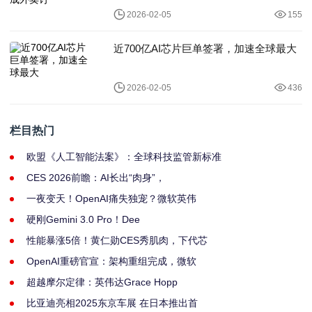
2026-02-05
155
近700亿AI芯片巨单签署，加速全球最大
2026-02-05
436
栏目热门
欧盟《人工智能法案》：全球科技监管新标准
CES 2026前瞻：AI长出“肉身”，
一夜变天！OpenAI痛失独宠？微软英伟
硬刚Gemini 3.0 Pro！Dee
性能暴涨5倍！黄仁勋CES秀肌肉，下代芯
OpenAI重磅官宣：架构重组完成，微软
超越摩尔定律：英伟达Grace Hopp
比亚迪亮相2025东京车展 在日本推出首