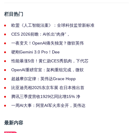
栏目热门
欧盟《人工智能法案》：全球科技监管新标准
CES 2026前瞻：AI长出“肉身”，
一夜变天！OpenAI痛失独宠？微软英伟
硬刚Gemini 3.0 Pro！Dee
性能暴涨5倍！黄仁勋CES秀肌肉，下代芯
OpenAI重磅官宣：架构重组完成，微软
超越摩尔定律：英伟达Grace Hopp
比亚迪亮相2025东京车展 在日本推出首
腾讯三季度营收1929亿同比增15% 净
一周AI大事：阿里AI军火库全开，英伟达
最新内容