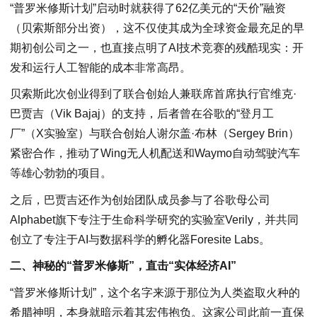
“普罗米修斯计划”启动时就获得了62亿美元的“天价”融资
（贝索斯部分出资），这不仅使其成为全球资金最充足的早
期初创公司之一，也直接点明了AI技术竞赛的残酷现实：开
发和运行人工智能的成本非常高昂。
贝索斯此次创业得到了联合创始人兼联席首席执行官维克·
巴贾吉（Vik Bajaj）的支持，后者曾在谷歌的“登月工
厂”（X实验室）与联合创始人谢尔盖·布林（Sergey Brin）
紧密合作，推动了Wing无人机配送和Waymo自动驾驶汽车
等雄心勃勃的项目。
之后，巴贾吉还作为创始团队成员参与了谷歌母公司
Alphabet旗下专注于生命科学研究的实验室Verily，并共同
创立了专注于AI与数据科学的孵化器Foresite Labs。
二、神秘的“普罗米修斯”，直击“实体经济AI”
“普罗米修斯计划”，这个名字来源于那位为人类盗取火种的
希腊神明，本身就暗示着其宏伟抱负。这家公司此前一直保