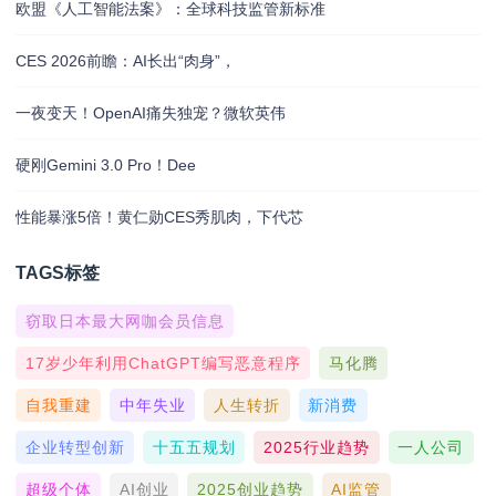
欧盟《人工智能法案》：全球科技监管新标准
CES 2026前瞻：AI长出“肉身”，
一夜变天！OpenAI痛失独宠？微软英伟
硬刚Gemini 3.0 Pro！Dee
性能暴涨5倍！黄仁勋CES秀肌肉，下代芯
TAGS标签
窃取日本最大网咖会员信息
17岁少年利用ChatGPT编写恶意程序
马化腾
自我重建
中年失业
人生转折
新消费
企业转型创新
十五五规划
2025行业趋势
一人公司
超级个体
AI创业
2025创业趋势
AI监管