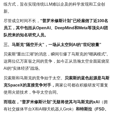
练方式，旨在实现传统LLM难以企及的科学发现和工业创
新。
尽管成立时间不长，
“普罗米修斯计划”已经雇佣了近100名
员工，其中包括从OpenAI、DeepMind和Meta等顶尖AI团
队挖来的知名研究人员。
三、马斯克“隔空开火”，一场从太空到AI的“世纪较量”
贝索斯“重出江湖”的消息，瞬间引爆了马斯克的“嘲讽模式”。
这两位亿万富翁之间的竞争，如今正从浩瀚太空全面延烧至
AI的“实体经济”战场。
贝索斯和马斯克的竞争始于太空。
贝索斯的蓝色起源是马斯
克SpaceX的直接竞争对手，
两家公司都在积极研发可重复
使用火箭技术，争夺太空合同。
而现在，“普罗米修斯计划”无疑将使其与马斯克的xAI
（拥
有社交媒体平台X和AI聊天机器人Grok）
和特斯拉（FSD、