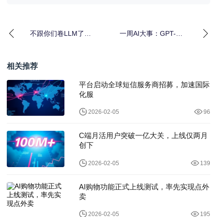
不跟你们卷LLM了！AI
一周AI大事：GPT-
教父杨立昆要单飞创
5.1"情商"大升级，AI教
业，要
父"离家
相关推荐
平台启动全球短信服务商招募，加速国际
化服
2026-02-05
96
C端月活用户突破一亿大关，上线仅两月
创下
2026-02-05
139
AI购物功能正式上线测试，率先实现点外
卖
2026-02-05
195