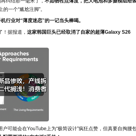
：别再纠结那一毫米了，
不如牺牲点薄度，把大电池和多摄模组给
上的一个“尴尬注脚”。
手机行业对“薄度迷恋”的一记当头棒喝。
了！据报道，
这家韩国巨头已经取消了自家的超薄Galaxy S26
可能会在YouTube上为“极简设计”疯狂点赞，但真要自掏腰