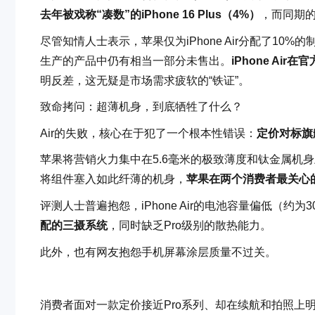
去年被戏称“凑数”的iPhone 16 Plus（4%）
，而同期的i
尽管知情人士表示，苹果仅为iPhone Air分配了10%
生产的产品中仍有相当一部分未售出。
iPhone Ai
明反差，这无疑是市场需求疲软的“铁证”。
致命拷问：超薄机身，到底牺牲了什么？
Air的失败，核心在于犯了一个根本性错误：
定价对标旗
苹果将营销火力集中在5.6毫米的极致薄度和钛金属机
将组件塞入如此纤薄的机身，
苹果在两个消费者最关心
评测人士普遍抱怨，iPhone Air的电池容量偏低（约为3
配的三摄系统
，同时缺乏Pro级别的散热能力。
此外，也有网友抱怨手机屏幕涂层质量不过关。
消费者面对一款定价接近Pro系列、却在续航和拍照上明