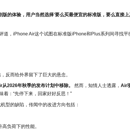
阉割版的体验，用户当然选择‘要么买最便宜的标准版，要么直接上
）评道，iPhone Air这个试图在标准版iPhone和Plus系列间寻找平
此终结，反而给外界留下了巨大的悬念。
 Air从2026年秋季的发布计划中移除。
然而，知情人士透露，
Ai
味着：“先停下来，回家好好反思！”
补初代机型的缺陷，传闻中的改进方向包括：
以提升高负荷下的性能。