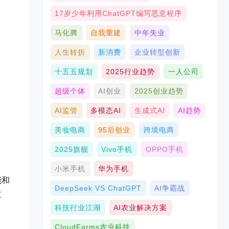
17岁少年利用ChatGPT编写恶意程序
马化腾
自我重建
中年失业
人生转折
新消费
企业转型创新
十五五规划
2025行业趋势
一人公司
超级个体
AI创业
2025创业趋势
AI监管
多模态AI
生成式AI
AI趋势
美妆电商
95后创业
跨境电商
2025旗舰
Vivo手机
OPPO手机
小米手机
华为手机
能和
DeepSeek VS ChatGPT
AI争霸战
在
科技行业江湖
AI农业解决方案
CloudFarms农业科技