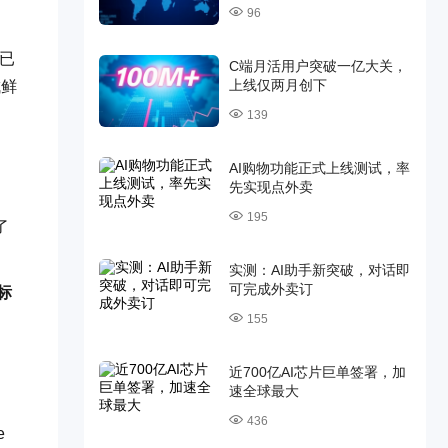
96
其已
C端月活用户突破一亿大关，
上线仅两月创下
成鲜
139
AI购物功能正式上线测试，率
先实现点外卖
195
了
实测：AI助手新突破，对话即
可完成外卖订
标
155
近700亿AI芯片巨单签署，加
速全球最大
436
e