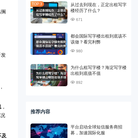
从过去到现在，正定出租写字
楼经历了什么？
临搁
671
都会国际写字楼出租到底该不
该做？看完利弊
980
研发
为什么租写字楼？海淀写字楼
出租到底值不值
892
，
线
，
推荐内容
盛况
平台启动全球短信服务商招
募，加速国际化服
不及