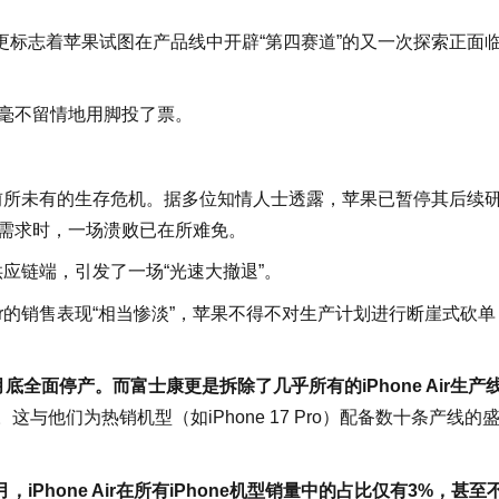
标志着苹果试图在产品线中开辟“第四赛道”的又一次探索正面
们毫不留情地用脚投了票。
临一场前所未有的生存危机。据多位知情人士透露，苹果已暂停其后续
”需求时，一场溃败已在所难免。
的供应链端，引发了一场“光速大撤退”。
Air的销售表现“相当惨淡”，苹果不得不对生产计划进行断崖式砍单
底全面停产。而富士康更是拆除了几乎所有的iPhone Air生产
与他们为热销机型（如iPhone 17 Pro）配备数十条产线的
月，iPhone Air在所有iPhone机型销量中的占比仅有3%，甚至