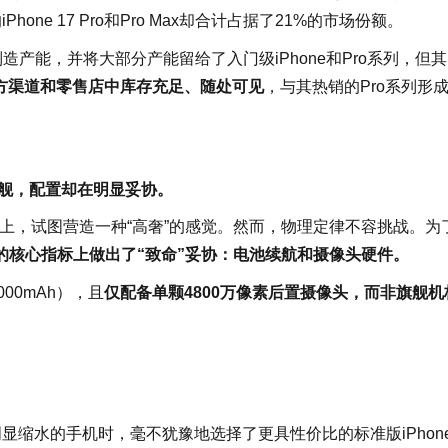
Phone 17 Pro和Pro Max却合计占据了21%的市场份额。
的制造产能，并将大部分产能留给了入门级iPhone和Pro系列，但
r在官方渠道和零售店中库存充足、随处可见
，与其热销的Pro系列形
舰，配置却在明显妥协。
身上，试图营造一种“高奢”的感觉。然而，物理定律不容挑战。为
的核心指标上做出了“致命”妥协：电池续航和摄像头硬件。
000mAh），且
仅配备单颗4800万像素后置摄像头，而非旗舰机
显缩水的手机时，毫不犹豫地选择了更具性价比的标准版iPhon