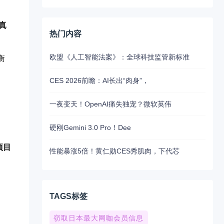
真
热门内容
欧盟《人工智能法案》：全球科技监管新标准
衡
CES 2026前瞻：AI长出“肉身”，
一夜变天！OpenAI痛失独宠？微软英伟
硬刚Gemini 3.0 Pro！Dee
r项目
性能暴涨5倍！黄仁勋CES秀肌肉，下代芯
TAGS标签
窃取日本最大网咖会员信息