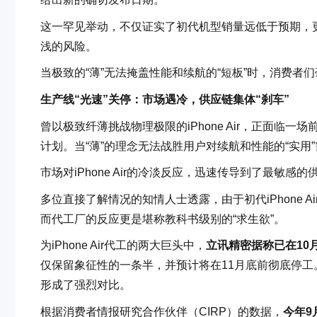
这一罕见举动，不仅证实了初代机型销量远低于预期，更
浅的风险。
当极致的“薄”无法掩盖性能和续航的“短板”时，消费者
生产线“光速”关停：市场遇冷，供应链集体“刹车”
曾以极致纤薄挑战物理极限的iPhone Air，正面
计划。当“薄”的理念无法战胜用户对续航和性能的“实用
市场对iPhone Air的冷淡反应，迅速传导到了最敏感
多位直接了解情况的知情人士透露，由于初代iPhone 
而代工厂的反应更是堪称教科书级别的“求生欲”。
为iPhone Air代工的两大巨头中，
立讯精密据称已在10月
仅保留象征性的一条半，并预计将在11月底前彻底停工。这
形成了强烈对比。
根据消费者情报研究合作伙伴（CIRP）的数据，
今年9