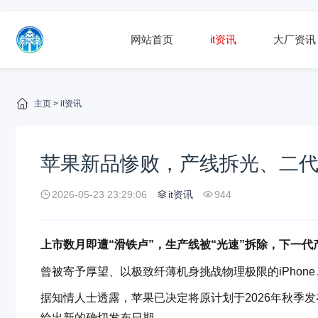
网站首页
it资讯
大厂资讯
主页
>
it资讯
苹果新品惨败，产线拆光、二
2026-05-23 23:29:06
it资讯
944
上市数月即遭“滑铁卢”，生产线被“光速”拆除，下一代
曾被寄予厚望、以极致纤薄机身挑战物理极限的iPhone
据知情人士透露，苹果已决定将原计划于2026年秋季发布的
给出新的确切发布日期。