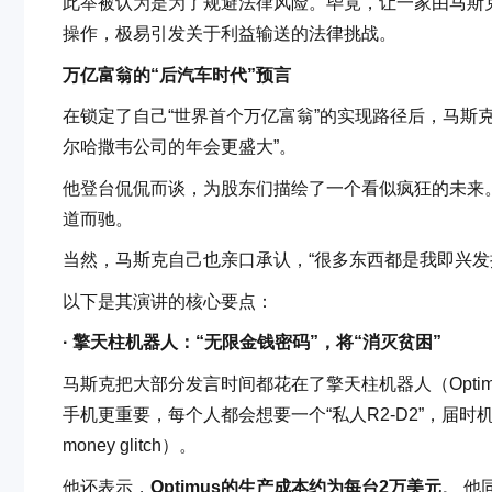
此举被认为是为了规避法律风险。毕竟，让一家由马斯克
操作，极易引发关于利益输送的法律挑战。
万亿富翁的“后汽车时代”预言
在锁定了自己“世界首个万亿富翁”的实现路径后，马斯克
尔哈撒韦公司的年会更盛大”。
他登台侃侃而谈，为股东们描绘了一个看似疯狂的未来。
道而驰。
当然，马斯克自己也亲口承认，“很多东西都是我即兴发
以下是其演讲的核心要点：
· 擎天柱机器人：“无限金钱密码”，将“消灭贫困”
马斯克把大部分发言时间都花在了擎天柱机器人（Opti
手机更重要，每个人都会想要一个“私人R2-D2”，届时机器人将
money glitch）。
他还表示，
Optimus的生产成本约为每台2万美元
。 他