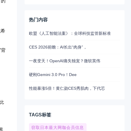
”的
热门内容
克希
欧盟《人工智能法案》：全球科技监管新标准
CES 2026前瞻：AI长出“肉身”，
”背
一夜变天！OpenAI痛失独宠？微软英伟
硬刚Gemini 3.0 Pro！Dee
性能暴涨5倍！黄仁勋CES秀肌肉，下代芯
比
TAGS标签
窃取日本最大网咖会员信息
界