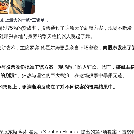
业史上最大的一笔“工资单”。
超过75%的赞成率，投票通过了这项天价薪酬方案，现场不断发
克，随即兴奋地与身旁的擎天柱机器人跳起了舞。
兵”战术，主席罗宾·德霍尔姆更是亲自下场游说，
向股东发出了
。
参与投票股份批准了该方案
，现场散户陷入狂欢。然而，
挪威主
的崩溃”
。狂热与理性的巨大裂痕，在这场投票中暴露无遗。
人的态度上，更清晰地反映在了对不同议案的投票结果中。
斯蒂芬·霍克（Stephen Houck）提出的第7项提案：授权