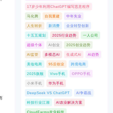
17岁少年利用ChatGPT编写恶意程序
马化腾
自我重建
中年失业
人生转折
新消费
企业转型创新
十五五规划
2025行业趋势
一人公司
超级个体
AI创业
2025创业趋势
AI监管
多模态AI
生成式AI
AI趋势
美妆电商
95后创业
跨境电商
2025旗舰
Vivo手机
OPPO手机
小米手机
华为手机
DeepSeek VS ChatGPT
AI争霸战
而
科技行业江湖
AI农业解决方案
CloudFarms农业科技