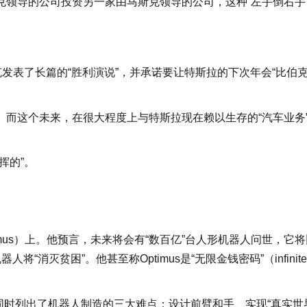
领导的公司投资另一家由马斯克领导的公司，这种“左手倒右手
发表了长篇的“胜利演说”，并承诺要让特斯拉的下次年会“比伯
而这个未来，在很大程度上与特斯拉现在赖以生存的“汽车业务
挥的”。
mus）上。他预言，未来将会有“数百亿”台人形机器人问世，它将
“消灭贫困”。他甚至称Optimus是“无限金钱密码”（infinite
同时列出了机器人制造的三大难点：设计前臂和手、实现“真实世