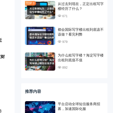
从过去到现在，正定出租写字
楼经历了什么？
671
都会国际写字楼出租到底该不
该做？看完利弊
近
979
为什么租写字楼？海淀写字楼
权财
出租到底值不值
892
推荐内容
平台启动全球短信服务商招
募，加速国际化服
特