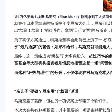
近1万亿美元！埃隆·马斯克（Elon Musk）刚刚拿到了人类商
就在今日凌晨结束的特斯拉年度股东大会上，股东们以
出“埃隆！埃隆！”的欢呼声。拿到“天价支票”的马斯
为了确保方案通过，特斯拉董事会此前已上演了一场“哀
乎“最后通牒”的警告：如果不给钱，马斯克就可能走人
最终，这一策略成功“绑架”了大多数股东。
超过75%的
富基金等大型机构投资者则愤怒地指责这是一场“问责制
而这种“狂热与理性”的分裂，不仅体现在对马斯克本
“亲儿子”要钱？股东用“弃权票”说话
马斯克赢了薪酬，但在另一项议案上却碰了个软钉子。
本次大会共有14项提案，其中重要的一项是由特斯拉资深股东