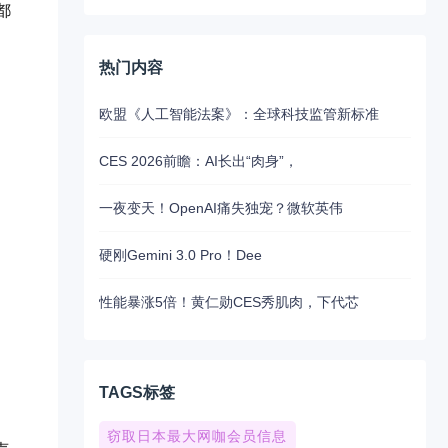
都
热门内容
欧盟《人工智能法案》：全球科技监管新标准
CES 2026前瞻：AI长出“肉身”，
一夜变天！OpenAI痛失独宠？微软英伟
硬刚Gemini 3.0 Pro！Dee
性能暴涨5倍！黄仁勋CES秀肌肉，下代芯
TAGS标签
窃取日本最大网咖会员信息