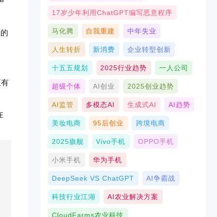
声
17岁少年利用ChatGPT编写恶意程序
马化腾
自我重建
中年失业
钟的
人生转折
新消费
企业转型创新
十五五规划
2025行业趋势
一人公司
至有
超级个体
AI创业
2025创业趋势
AI监管
多模态AI
生成式AI
AI趋势
在
美妆电商
95后创业
跨境电商
2025旗舰
Vivo手机
OPPO手机
小米手机
华为手机
DeepSeek VS ChatGPT
AI争霸战
科技行业江湖
AI农业解决方案
CloudFarms农业科技