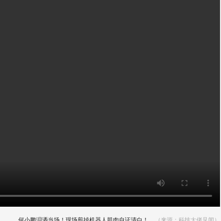
何小鹏泪洒当场！现场剪掉机器人肌肉自证清白！
（来源：科技大佬见闻）