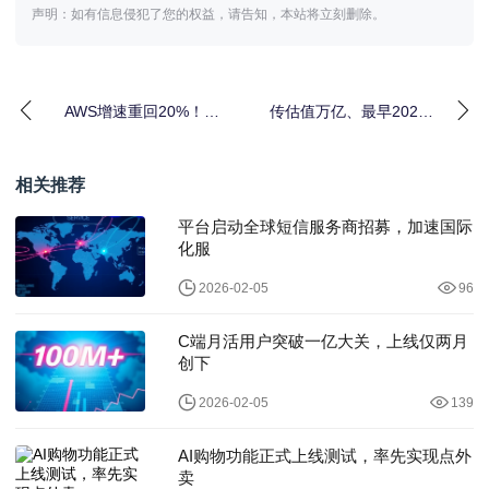
声明：如有信息侵犯了您的权益，请告知，本站将立刻删除。
AWS增速重回20%！亚
传估值万亿、最早2026
马逊击碎所有质疑，盘
年IPO！OpenAI上市在
后市值
即，
相关推荐
平台启动全球短信服务商招募，加速国际
化服
2026-02-05
96
C端月活用户突破一亿大关，上线仅两月
创下
2026-02-05
139
AI购物功能正式上线测试，率先实现点外
卖