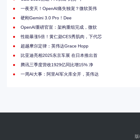
一夜变天！OpenAI痛失独宠？微软英伟
硬刚Gemini 3.0 Pro！Dee
OpenAI重磅官宣：架构重组完成，微软
性能暴涨5倍！黄仁勋CES秀肌肉，下代芯
超越摩尔定律：英伟达Grace Hopp
比亚迪亮相2025东京车展 在日本推出首
腾讯三季度营收1929亿同比增15% 净
一周AI大事：阿里AI军火库全开，英伟达
版