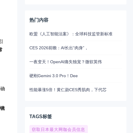
热门内容
欧盟《人工智能法案》：全球科技监管新标准
引
CES 2026前瞻：AI长出“肉身”，
常
一夜变天！OpenAI痛失独宠？微软英伟
硬刚Gemini 3.0 Pro！Dee
正确
性能暴涨5倍！黄仁勋CES秀肌肉，下代芯
眼镜
TAGS标签
窃取日本最大网咖会员信息