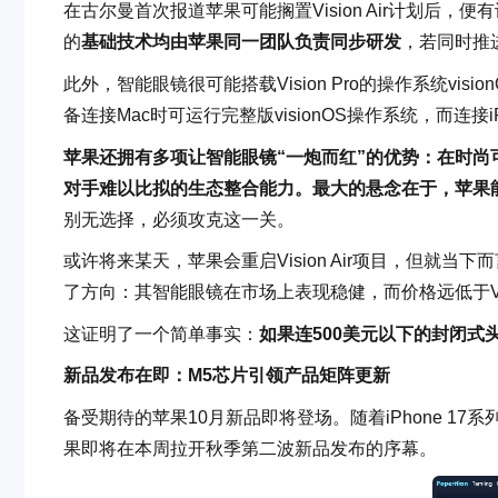
在古尔曼首次报道苹果可能搁置Vision Air计划后
的
基础技术均由苹果同一团队负责同步研发
，若同时推
此外，智能眼镜很可能搭载Vision Pro的操作系统v
备连接Mac时可运行完整版visionOS操作系统，而连
苹果还拥有多项让智能眼镜“一炮而红”的优势：在时
对手难以比拟的生态整合能力。最大的悬念在于，苹果能
别无选择，必须攻克这一关。
或许将来某天，苹果会重启Vision Air项目，但就
了方向：其智能眼镜在市场上表现稳健，而价格远低于Vis
这证明了一个简单事实：
如果连500美元以下的封闭
新品发布在即：M5芯片引领产品矩阵更新
备受期待的苹果10月新品即将登场。随着iPhone 17系列、iPh
果即将在本周拉开秋季第二波新品发布的序幕。