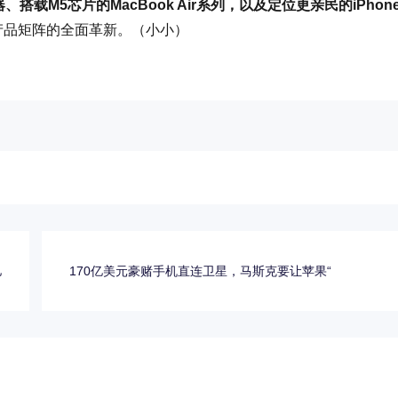
、搭载M5芯片的MacBook Air系列，以及定位更亲民的iPhon
产品矩阵的全面革新。（小小）
亿
170亿美元豪赌手机直连卫星，马斯克要让苹果“