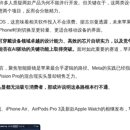
，便有许多人质疑两款产品为何不能并行开发。但关键在于，这两类设
进两个项目，反而会分散精力。
isionOS，这意味着相关软件投入不会浪费。据古尔曼透露，未来苹
接iPhone时则切换至更轻量、更适合移动设备的界面。
尚可穿戴设备领域卓越的设计能力、高效的芯片自研实力，以及竞
否在AI驱动的关键功能上取得突破。
面对如此重要的赛道，苹
当下而言，聚焦智能眼镜是苹果最合乎逻辑的路径。Meta的实践已经
ion Pro的混合现实头显却销售乏力。
式头显都无法吸引消费者，那或许说明这条路根本行不通
。
one Air、AirPods Pro 3及新款Apple Watch的相继发布，