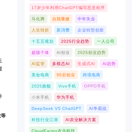
17岁少年利用ChatGPT编写恶意程序
马化腾
自我重建
中年失业
人生转折
新消费
企业转型创新
十五五规划
2025行业趋势
一人公司
超级个体
AI创业
2025创业趋势
元
AI监管
多模态AI
生成式AI
AI趋势
覆
美妆电商
95后创业
跨境电商
2025旗舰
Vivo手机
OPPO手机
并
小米手机
华为手机
DeepSeek VS ChatGPT
AI争霸战
歌等
科技行业江湖
AI农业解决方案
CloudFarms农业科技