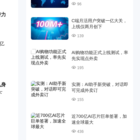
96
潜力
C端月活用户突破一亿大关，
上线仅两月创下
139
数亿
AI购物功能正式上线测试，率
先实现点外卖
195
实测：AI助手新突破，对话即
机身
可完成外卖订
下
155
近700亿AI芯片巨单签署，加
速全球最大
436