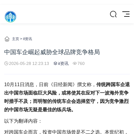
主页
>
it资讯
中国车企崛起威胁全球品牌竞争格局
2026-05-28 12:23:13
it资讯
760
10月11日消息，日前《日经新闻》撰文称，
传统跨国车企退
出中国市场面临巨大风险，或将使其在应对下一波海外竞争
时措手不及；而明智的传统车企会选择坚守，因为竞争激烈
的中国市场无疑是最佳的练兵场。
以下为翻译内容：
对跨国车企而言，投资中国市场曾是不二之选。本世纪初，