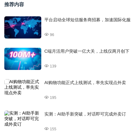
推荐内容
平台启动全球短信服务商招募，加速国际化服
96
C端月活用户突破一亿大关，上线仅两月创下
139
AI购物功能正式上线测试，率先实现点外卖
195
实测：AI助手新突破，对话即可完成外卖订
155