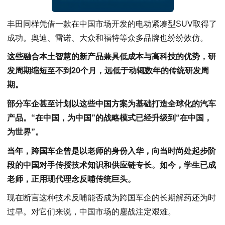
丰田同样凭借一款在中国市场开发的电动紧凑型SUV取得了
成功。奥迪、雷诺、大众和福特等众多品牌也纷纷效仿。
这些融合本土智慧的新产品兼具低成本与高科技的优势，研
发周期缩短至不到20个月，远低于动辄数年的传统研发周
期。
部分车企甚至计划以这些中国方案为基础打造全球化的汽车
产品。“在中国，为中国”的战略模式已经升级到“在中国，
为世界”。
当年，跨国车企曾是以老师的身份入华，向当时尚处起步阶
段的中国对手传授技术知识和供应链专长。如今，学生已成
老师，正用现代理念反哺传统巨头。
现在断言这种技术反哺能否成为跨国车企的长期解药还为时
过早。对它们来说，中国市场的鏖战注定艰难。