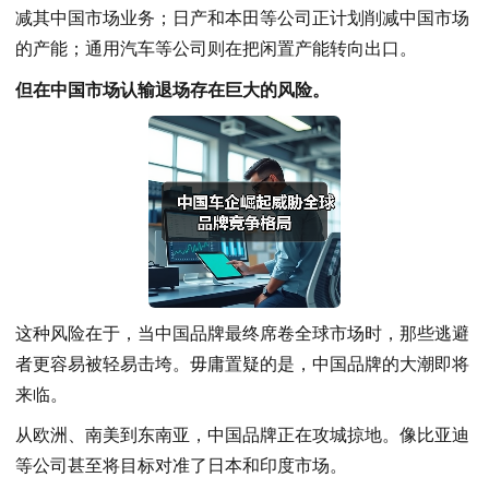
减其中国市场业务；日产和本田等公司正计划削减中国市场
的产能；通用汽车等公司则在把闲置产能转向出口。
但在中国市场认输退场存在巨大的风险。
这种风险在于，当中国品牌最终席卷全球市场时，那些逃避
者更容易被轻易击垮。毋庸置疑的是，中国品牌的大潮即将
来临。
从欧洲、南美到东南亚，中国品牌正在攻城掠地。像比亚迪
等公司甚至将目标对准了日本和印度市场。