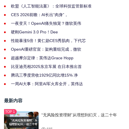
欧盟《人工智能法案》：全球科技监管新标准
CES 2026前瞻：AI长出“肉身”，
一夜变天！OpenAI痛失独宠？微软英伟
硬刚Gemini 3.0 Pro！Dee
性能暴涨5倍！黄仁勋CES秀肌肉，下代芯
OpenAI重磅官宣：架构重组完成，微软
超越摩尔定律：英伟达Grace Hopp
比亚迪亮相2025东京车展 在日本推出首
腾讯三季度营收1929亿同比增15% 净
一周AI大事：阿里AI军火库全开，英伟达
最新内容
“无风险投资理财”从理想到幻灭，这二十年
685