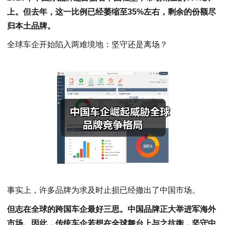
上。但去年，这一比例已经萎缩至35%左右，剩余的份额尽
归本土品牌。
全球车企开始陷入两难境地：坚守还是离场？
事实上，许多品牌为求及时止损已经撤出了中国市场。
但志在全球的跨国车企最好三思。中国品牌正大举进军海外
市场。因此，传统车企若想在全球舞台上与之抗衡，坚守中