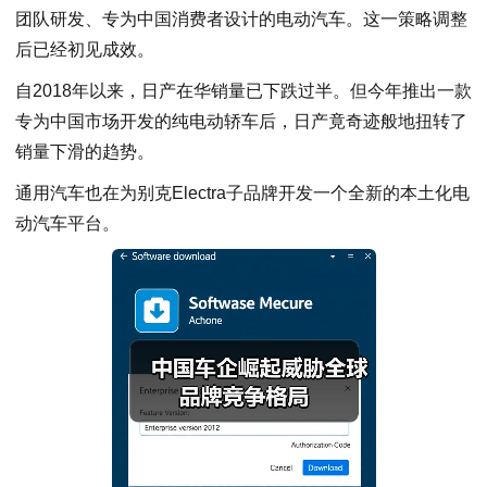
团队研发、专为中国消费者设计的电动汽车。这一策略调整
后已经初见成效。
自2018年以来，日产在华销量已下跌过半。但今年推出一款
专为中国市场开发的纯电动轿车后，日产竟奇迹般地扭转了
销量下滑的趋势。
通用汽车也在为别克Electra子品牌开发一个全新的本土化电
动汽车平台。