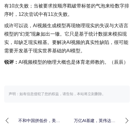
有10次失败；当被要求按顺序戳破带标签的气泡来给数字排
序时，12次尝试中有11次失败。
或许可以说，AI视频生成模型再现物理现实的失误与大语言
模型的“幻觉”现象如出一辙。它只是基于统计数据来模拟现
实，却缺乏现实根基。要解决AI视频的真实性缺陷，很可能
需要开发基于现实世界基础的AI模型。
锐评：
AI视频模型的物理大概也是体育老师教的。（辰辰）
声明：如有信息侵犯了您的权益，请告知，本站将立刻删除。
不和中国拼低价，美国
万亿AI基建，英伟达和
小工厂靠协作机器人
OpenAI在疯狂添柴
抢"定