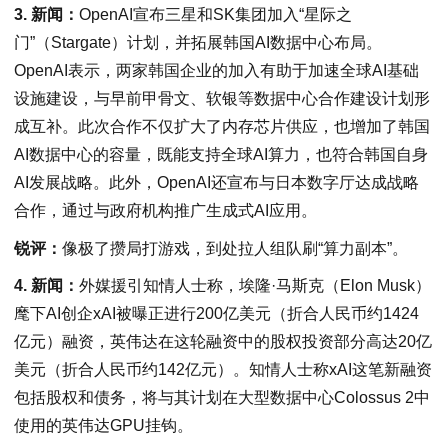
3. 新闻：
OpenAI宣布三星和SK集团加入“星际之
门”（Stargate）计划，并拓展韩国AI数据中心布局。
OpenAI表示，两家韩国企业的加入有助于加速全球AI基础
设施建设，与早前甲骨文、软银等数据中心合作建设计划形
成互补。此次合作不仅扩大了内存芯片供应，也增加了韩国
AI数据中心的容量，既能支持全球AI算力，也符合韩国自身
AI发展战略。此外，OpenAI还宣布与日本数字厅达成战略
合作，通过与政府机构推广生成式AI应用。
锐评：
像极了攒局打游戏，到处拉人组队刷“算力副本”。
4. 新闻：
外媒援引知情人士称，埃隆·马斯克（Elon Musk）
麾下AI创企xAI被曝正进行200亿美元（折合人民币约1424
亿元）融资，英伟达在这轮融资中的股权投资部分高达20亿
美元（折合人民币约142亿元）。知情人士称xAI这笔新融资
包括股权和债务，将与其计划在大型数据中心Colossus 2中
使用的英伟达GPU挂钩。