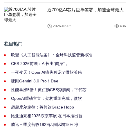
近700亿AI芯片巨单签署，加速全球最大
2026-02-05
436
栏目热门
欧盟《人工智能法案》：全球科技监管新标准
CES 2026前瞻：AI长出“肉身”，
一夜变天！OpenAI痛失独宠？微软英伟
硬刚Gemini 3.0 Pro！Dee
性能暴涨5倍！黄仁勋CES秀肌肉，下代芯
OpenAI重磅官宣：架构重组完成，微软
超越摩尔定律：英伟达Grace Hopp
比亚迪亮相2025东京车展 在日本推出首
腾讯三季度营收1929亿同比增15% 净