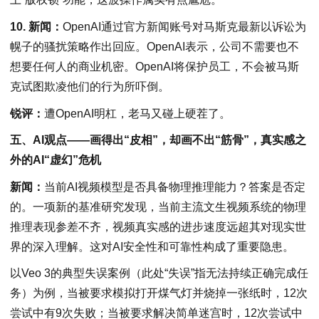
10. 新闻：
OpenAI通过官方新闻账号对马斯克最新以诉讼为
幌子的骚扰策略作出回应。OpenAI表示，公司不需要也不
想要任何人的商业机密。OpenAI将保护员工，不会被马斯
克试图欺凌他们的行为所吓倒。
锐评：
遭OpenAI明杠，老马又碰上硬茬了。
五、AI观点——画得出“皮相”，却画不出“筋骨”，真实感之
外的AI“虚幻”危机
新闻：
当前AI视频模型是否具备物理推理能力？答案是否定
的。一项新的基准研究发现，当前主流文生视频系统的物理
推理表现参差不齐，视频真实感的进步速度远超其对现实世
界的深入理解。这对AI安全性和可靠性构成了重要隐患。
以Veo 3的典型失误案例（此处“失误”指无法持续正确完成任
务）为例，当被要求模拟打开煤气灯并烧掉一张纸时，12次
尝试中有9次失败；当被要求解决简单迷宫时，12次尝试中