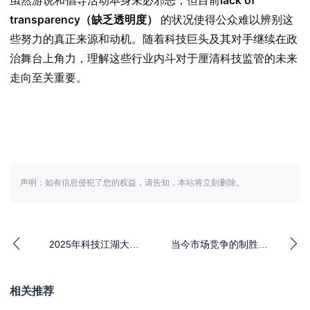
虽然游说和倡导活动本身未必邪恶，但目前
lack of
transparency（缺乏透明度）
的状况使得公众难以辨别这
些努力的真正来源和动机。随着科技巨头及其对手继续在政
治舞台上角力，理解这些行业内斗对于厘清科技监管的未来
走向至关重要。
声明：如有信息侵犯了您的权益，请告知，本站将立刻删除。
2025年科技江湖大洗
当今市场竞争的制胜之
牌：AI三国鼎立，谁主
道
沉浮？
相关推荐