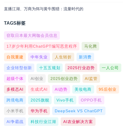
直播江湖、万商为饵与黄牛围猎：流量时代的
TAGS标签
窃取日本最大网咖会员信息
17岁少年利用ChatGPT编写恶意程序
马化腾
自我重建
中年失业
人生转折
新消费
企业转型创新
十五五规划
2025行业趋势
一人公司
超级个体
AI创业
2025创业趋势
AI监管
多模态AI
生成式AI
AI趋势
美妆电商
95后创业
跨境电商
2025旗舰
Vivo手机
OPPO手机
小米手机
华为手机
DeepSeek VS ChatGPT
AI争霸战
科技行业江湖
AI农业解决方案