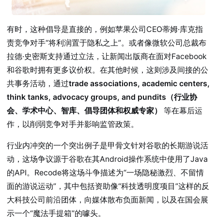
有时，这种倡导是直接的，例如苹果公司CEO蒂姆·库克指
责竞争对手“将利润置于隐私之上”。或者像微软公司总裁布
拉德·史密斯支持通过立法，让新闻出版商在面对Facebook
和谷歌时拥有更多议价权。在其他时候，这则涉及间接的公
共事务活动，通过
trade associations, academic centers,
think tanks, advocacy groups, and pundits（行业协
会、学术中心、智库、倡导团体和权威专家）
等在幕后运
作，以削弱竞争对手并影响监管政策。
行业内冲突的一个突出例子是甲骨文针对谷歌的长期游说活
动，这场争议源于谷歌在其Android操作系统中使用了Java
的API。Recode将这场斗争描述为“一场隐秘激烈、不留情
面的游说运动”，其中包括资助像“科技透明度项目”这样的反
大科技公司前沿团体，向媒体散布负面新闻，以及在国会展
示一个“魔法手提箱”的噱头。