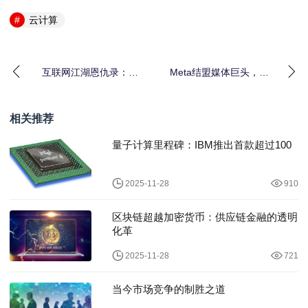
云计算
互联网江湖恩仇录：那
Meta结盟媒体巨头，AI
些“出来混，迟早要还”的
即时新闻开启“权力游
经典剧本
戏”新江湖
相关推荐
量子计算里程碑：IBM推出首款超过100
2025-11-28
910
区块链超越加密货币：供应链金融的透明
化革
2025-11-28
721
当今市场竞争的制胜之道