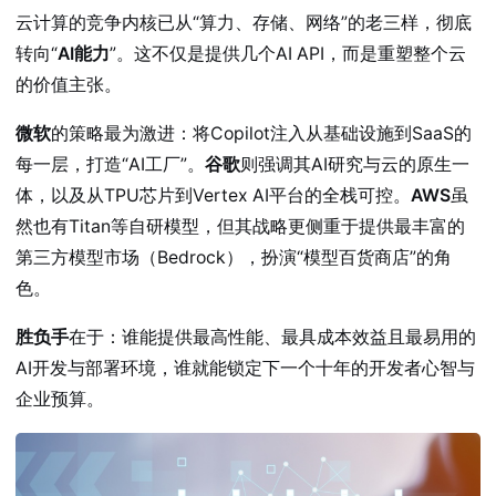
云计算的竞争内核已从“算力、存储、网络”的老三样，彻底
转向“
AI能力
”。这不仅是提供几个AI API，而是重塑整个云
的价值主张。
微软
的策略最为激进：将Copilot注入从基础设施到SaaS的
每一层，打造“AI工厂”。
谷歌
则强调其AI研究与云的原生一
体，以及从TPU芯片到Vertex AI平台的全栈可控。
AWS
虽
然也有Titan等自研模型，但其战略更侧重于提供最丰富的
第三方模型市场（Bedrock），扮演“模型百货商店”的角
色。
胜负手
在于：谁能提供最高性能、最具成本效益且最易用的
AI开发与部署环境，谁就能锁定下一个十年的开发者心智与
企业预算。