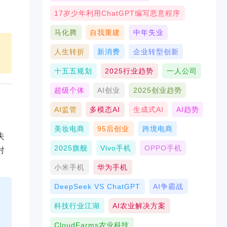
》
17岁少年利用ChatGPT编写恶意程序
马化腾
自我重建
中年失业
中
人生转折
新消费
企业转型创新
十五五规划
2025行业趋势
一人公司
超级个体
AI创业
2025创业趋势
AI监管
多模态AI
生成式AI
AI趋势
美妆电商
95后创业
跨境电商
失
2025旗舰
Vivo手机
OPPO手机
对
小米手机
华为手机
DeepSeek VS ChatGPT
AI争霸战
科技行业江湖
AI农业解决方案
CloudFarms农业科技