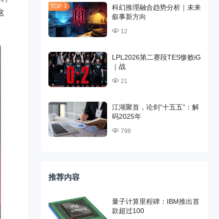
科幻推理融合趋势分析｜未来
这
叙事新方向
12
LPL2026第二赛段TES惨败iG
｜战
21
江湖聚首，论剑“十五五”：解
码2025年
798
推荐内容
量子计算里程碑：IBM推出首
款超过100