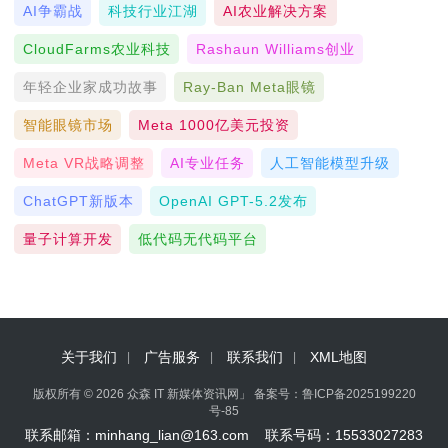
AI争霸战
科技行业江湖
AI农业解决方案
CloudFarms农业科技
Rashaun Williams创业
年轻企业家成功故事
Ray-Ban Meta眼镜
智能眼镜市场
Meta 1000亿美元投资
Meta VR战略调整
AI专业任务
人工智能模型升级
ChatGPT新版本
OpenAI GPT-5.2发布
量子计算开发
低代码无代码平台
关于我们
广告服务
联系我们
XML地图
版权所有 © 2026 众森 IT 新媒体资讯网」 备案号：
鲁ICP备2025199220
号-85
联系邮箱：minhang_lian@163.com 联系号码：15533027283