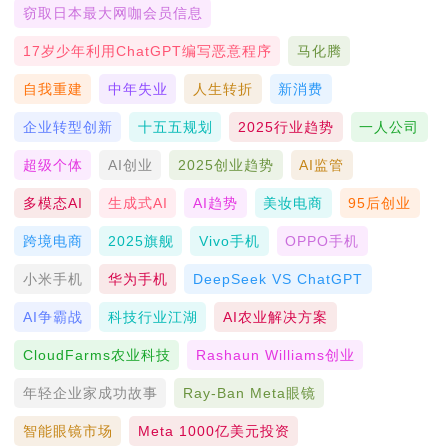
窃取日本最大网咖会员信息
17岁少年利用ChatGPT编写恶意程序
马化腾
自我重建
中年失业
人生转折
新消费
企业转型创新
十五五规划
2025行业趋势
一人公司
超级个体
AI创业
2025创业趋势
AI监管
多模态AI
生成式AI
AI趋势
美妆电商
95后创业
跨境电商
2025旗舰
Vivo手机
OPPO手机
小米手机
华为手机
DeepSeek VS ChatGPT
AI争霸战
科技行业江湖
AI农业解决方案
CloudFarms农业科技
Rashaun Williams创业
年轻企业家成功故事
Ray-Ban Meta眼镜
智能眼镜市场
Meta 1000亿美元投资