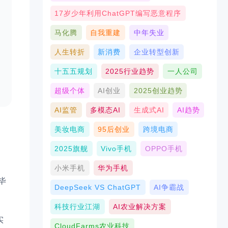
17岁少年利用ChatGPT编写恶意程序
马化腾
自我重建
中年失业
人生转折
新消费
企业转型创新
十五五规划
2025行业趋势
一人公司
超级个体
AI创业
2025创业趋势
AI监管
多模态AI
生成式AI
AI趋势
美妆电商
95后创业
跨境电商
2025旗舰
Vivo手机
OPPO手机
小米手机
华为手机
毕
DeepSeek VS ChatGPT
AI争霸战
科技行业江湖
AI农业解决方案
实
CloudFarms农业科技