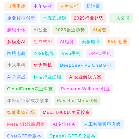
自我重建
中年失业
人生转折
新消费
企业转型创新
十五五规划
2025行业趋势
一人公司
超级个体
AI创业
2025创业趋势
AI监管
多模态AI
生成式AI
AI趋势
美妆电商
95后创业
跨境电商
2025旗舰
Vivo手机
OPPO手机
小米手机
华为手机
DeepSeek VS ChatGPT
AI争霸战
科技行业江湖
AI农业解决方案
CloudFarms农业科技
Rashaun Williams创业
年轻企业家成功故事
Ray-Ban Meta眼镜
智能眼镜市场
Meta 1000亿美元投资
Meta VR战略调整
AI专业任务
人工智能模型升级
ChatGPT新版本
OpenAI GPT-5.2发布