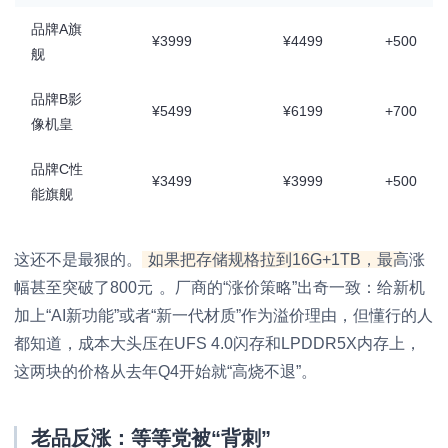
品牌A旗
¥3999
¥4499
+500
舰
品牌B影
¥5499
¥6199
+700
像机皇
品牌C性
¥3499
¥3999
+500
能旗舰
这还不是最狠的。
如果把存储规格拉到16G+1TB，最高涨
幅甚至突破了800元
。厂商的“涨价策略”出奇一致：给新机
加上“AI新功能”或者“新一代材质”作为溢价理由，但懂行的人
都知道，成本大头压在UFS 4.0闪存和LPDDR5X内存上，
这两块的价格从去年Q4开始就“高烧不退”。
老品反涨：等等党被“背刺”