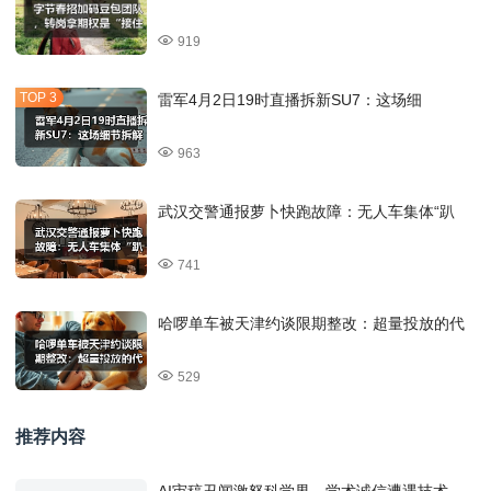
919
雷军4月2日19时直播拆新SU7：这场细
963
武汉交警通报萝卜快跑故障：无人车集体“趴
741
哈啰单车被天津约谈限期整改：超量投放的代
529
推荐内容
AI审稿丑闻激怒科学界，学术诚信遭遇技术