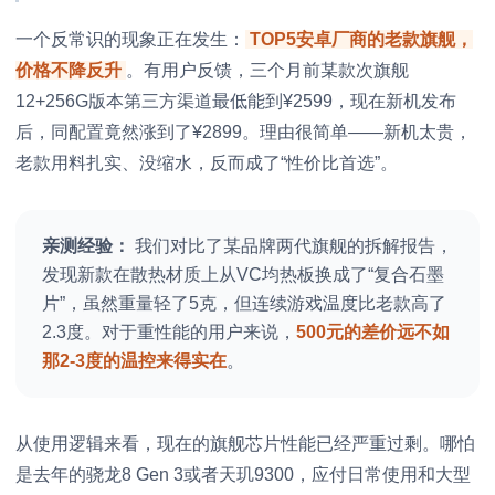
一个反常识的现象正在发生：
TOP5安卓厂商的老款旗舰，
价格不降反升
。有用户反馈，三个月前某款次旗舰
12+256G版本第三方渠道最低能到¥2599，现在新机发布
后，同配置竟然涨到了¥2899。理由很简单——新机太贵，
老款用料扎实、没缩水，反而成了“性价比首选”。
亲测经验：
我们对比了某品牌两代旗舰的拆解报告，
发现新款在散热材质上从VC均热板换成了“复合石墨
片”，虽然重量轻了5克，但连续游戏温度比老款高了
2.3度。对于重性能的用户来说，
500元的差价远不如
那2-3度的温控来得实在
。
从使用逻辑来看，现在的旗舰芯片性能已经严重过剩。哪怕
是去年的骁龙8 Gen 3或者天玑9300，应付日常使用和大型