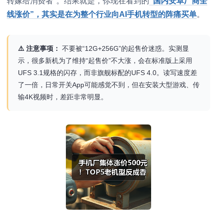
转嫁给消费者
。结果就是，你现在看到的
“国内安卓厂商全
线涨价”，其实是在为整个行业向AI手机转型的阵痛买单
。
⚠️ 注意事项：
不要被“12G+256G”的起售价迷惑。实测显
示，很多新机为了维持“起售价”不大涨，会在标准版上采用
UFS 3.1规格的闪存，而非旗舰标配的UFS 4.0。读写速度差
了一倍，日常开关App可能感觉不到，但在安装大型游戏、传
输4K视频时，差距非常明显。