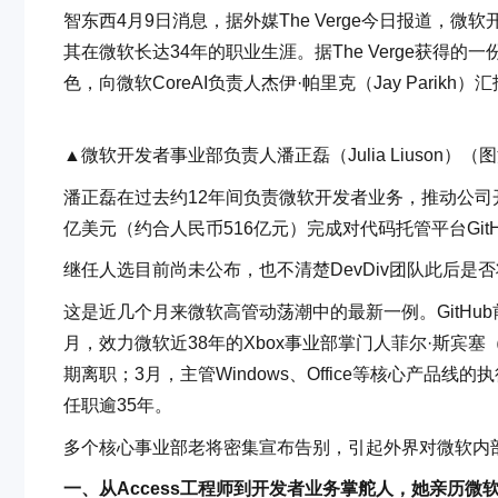
智东西4月9日消息，据外媒The Verge今日报道，微软开发
其在微软长达34年的职业生涯。据The Verge获得
色，向微软CoreAI负责人杰伊·帕里克（Jay Pari
▲微软开发者事业部负责人潘正磊（Julia Liuson）（图源：B
潘正磊在过去约12年间负责微软开发者业务，推动公司开
亿美元（约合人民币516亿元）完成对代码托管平台Git
继任人选目前尚未公布，也不清楚DevDiv团队此后是
这是近几个月来微软高管动荡潮中的最新一例。GitHub前C
月，效力微软近38年的Xbox事业部掌门人菲尔·斯宾塞（Phil
期离职；3月，主管Windows、Office等核心产品线的
任职逾35年。
多个核心事业部老将密集宣布告别，引起外界对微软内部
一、从Access工程师到开发者业务掌舵人，她亲历微