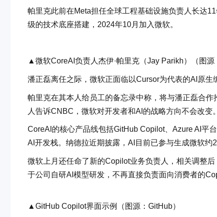
帕里克此前在Meta担任全球工程基础设施负责人长达11
级的技术底座搭建，2024年10月加入微软。
▲微软CoreAI负责人杰伊·帕里克（Jay Parikh）（图源：Bus
潘正磊离任之际，微软正面临以Cursor为代表的AI原
帕里克在其本人给员工的备忘录中称，将与潘正磊合作推
人告诉CNBC，微软对开发者和AI的战略方向不会改变
CoreAI的核心产品线包括GitHub Copilot、Azu
AI开发栈。纳德拉近期披露，AI目前已参与生成微软约2
微软上月还任命了新的Copilot业务负责人，相关调整后，微
于公司自研AI模型研发，不再直接负责面向消费者的Copi
▲GitHub Copilot界面示例（图源：GitHub）