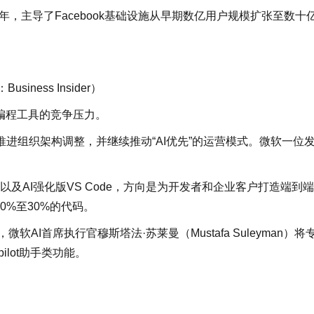
年，主导了Facebook基础设施从早期数亿用户规模扩张至数十
iness Insider）
生编程工具的竞争压力。
进组织架构调整，并继续推动“AI优先”的运营模式。微软一位
。
re AI平台以及AI强化版VS Code，方向是为开发者和企业客户打造端到
0%至30%的代码。
软AI首席执行官穆斯塔法·苏莱曼（Mustafa Suleyman）将
lot助手类功能。