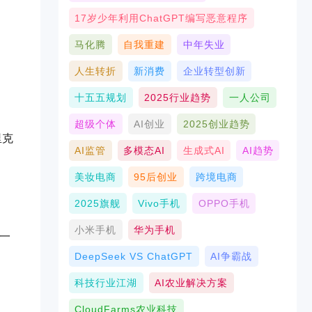
17岁少年利用ChatGPT编写恶意程序
马化腾
自我重建
中年失业
人生转折
新消费
企业转型创新
十五五规划
2025行业趋势
一人公司
超级个体
AI创业
2025创业趋势
里克
AI监管
多模态AI
生成式AI
AI趋势
美妆电商
95后创业
跨境电商
2025旗舰
Vivo手机
OPPO手机
小米手机
华为手机
为一
DeepSeek VS ChatGPT
AI争霸战
科技行业江湖
AI农业解决方案
CloudFarms农业科技