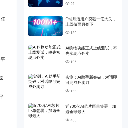
96
C端月活用户突破一亿大关，
出任
上线仅两月创下
139
AI购物功能正式上线测试，率
先实现点外卖
跨平
195
实测：AI助手新突破，对话即
源
可完成外卖订
155
平
近700亿AI芯片巨单签署，加
速全球最大
436