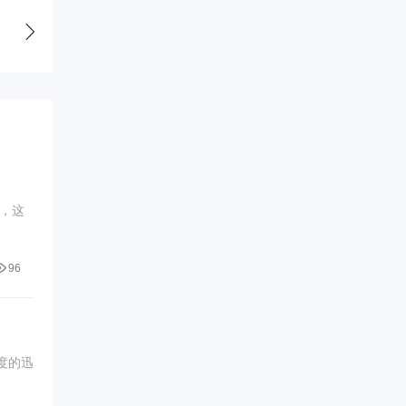
，这
96
度的迅