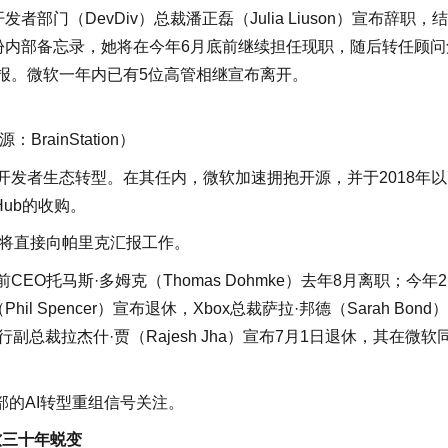
者部门（DevDiv）总裁潘正磊（Julia Liuson）宣布辞职，
的一份内部备忘录，她将在今年6月底前继续担任现职，随后转任顾问
kh）汇报。微软一年内已有5位高管相继宣布离开。
rainStation）
发者生态转型。在其任内，微软加速拥抱开源，并于2018年以
Hub的收购。
否将直接向帕里克汇报工作。
EO托马斯·多姆克（Thomas Dohmke）去年8月离职；今年2
 Spencer）宣布退休，Xbox总裁萨拉·邦德（Sarah Bond
执行副总裁拉杰什·贾（Rajesh Jha）宣布7月1日退休，其在微软
的AI转型重组信号关注。
软三十年蜕变