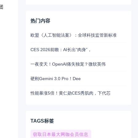
团
热门内容
欧盟《人工智能法案》：全球科技监管新标准
CES 2026前瞻：AI长出“肉身”，
一夜变天！OpenAI痛失独宠？微软英伟
硬刚Gemini 3.0 Pro！Dee
性能暴涨5倍！黄仁勋CES秀肌肉，下代芯
TAGS标签
窃取日本最大网咖会员信息