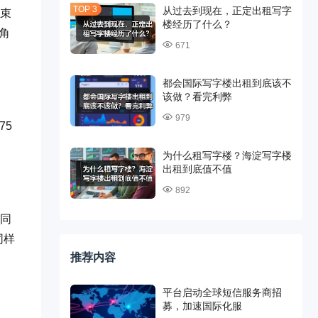
从过去到现在，正定出租写字
结束
楼经历了什么？
角
671
都会国际写字楼出租到底该不
该做？看完利弊
979
75
为什么租写字楼？海淀写字楼
出租到底值不值
892
）同
同样
推荐内容
平台启动全球短信服务商招
募，加速国际化服