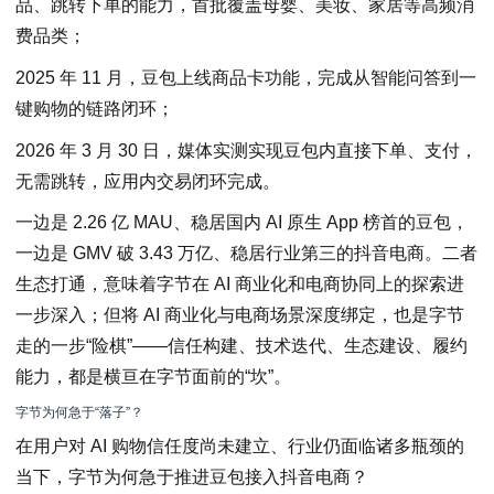
品、跳转下单的能力，首批覆盖母婴、美妆、家居等高频消
费品类；
2025 年 11 月，豆包上线商品卡功能，完成从智能问答到一
键购物的链路闭环；
2026 年 3 月 30 日，媒体实测实现豆包内直接下单、支付，
无需跳转，应用内交易闭环完成。
一边是 2.26 亿 MAU、稳居国内 AI 原生 App 榜首的豆包，
一边是 GMV 破 3.43 万亿、稳居行业第三的抖音电商。二者
生态打通，意味着字节在 AI 商业化和电商协同上的探索进
一步深入；但将 AI 商业化与电商场景深度绑定，也是字节
走的一步“险棋”——信任构建、技术迭代、生态建设、履约
能力，都是横亘在字节面前的“坎”。
字节为何急于“落子”？
在用户对 AI 购物信任度尚未建立、行业仍面临诸多瓶颈的
当下，字节为何急于推进豆包接入抖音电商？