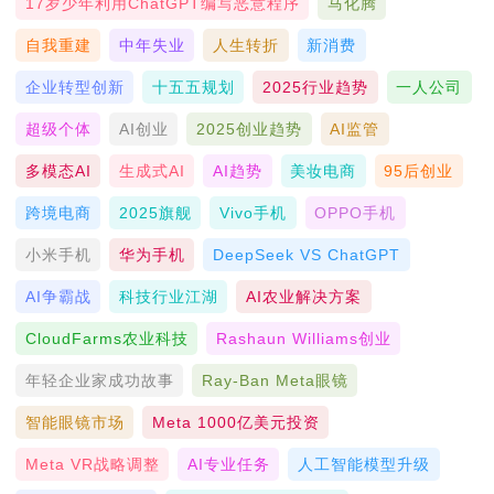
17岁少年利用ChatGPT编写恶意程序
马化腾
自我重建
中年失业
人生转折
新消费
企业转型创新
十五五规划
2025行业趋势
一人公司
超级个体
AI创业
2025创业趋势
AI监管
多模态AI
生成式AI
AI趋势
美妆电商
95后创业
跨境电商
2025旗舰
Vivo手机
OPPO手机
小米手机
华为手机
DeepSeek VS ChatGPT
AI争霸战
科技行业江湖
AI农业解决方案
CloudFarms农业科技
Rashaun Williams创业
年轻企业家成功故事
Ray-Ban Meta眼镜
智能眼镜市场
Meta 1000亿美元投资
Meta VR战略调整
AI专业任务
人工智能模型升级