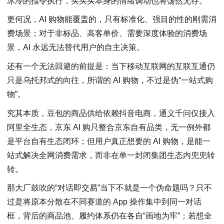
冰冷的指令执行，买买买本身的情绪调动也将荡然无存。
更何况，AI 购物能覆盖的，只有标准化、强目的性的刚需消
费场景；对于非标品、高客单价、需要深度体验的消费场
景，AI 永远无法替代用户的自主决策。
还有一个无法回避的前提是：当下移动互联网的互联互通仍
只是乌托邦式的向往，所谓的 AI 购物，不过是伪“一站式购
物”。
究其本质，豆包的商品供给依赖抖音电商，通义千问仅接入
阿里全生态，京东 AI 购只整合京东自有品类，无一例外都
是平台自有生态闭环；但用户真正想要的 AI 购物，是能一
站式解决全网消费需求，而非在单一封闭集团生态内兜兜转
转。
那大厂鼓吹的“对话即交易”当下不就是一个伪命题吗？只不
过是将原本分散在不同赛道的 App 操作集中到同一对话
框，背后的商品池、履约体系仍在各自“画地为牢”；若想全