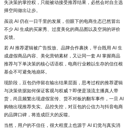
失决策的掌控权，只能被动接受推荐结果，必然会对自主选
择空间做出让步。
虽说 AI 仍在一日千里的发展，但眼下的电商生态已然冒出
不少 AI 生成的买家秀、过度美化的商品图以及空洞的评价
反馈。
若 AI 推荐逻辑被广告投放、品牌合作裹挟，平台既用 AI 生
成虚假商品内容、美化营销素材，又让同一套 AI 掌握商品
推荐与下单决策的核心话语权，电商行业赖以生存的信任根
基会不可避免地崩坏。
现阶段，豆包仍停留在输出结果层面，思考过程的推荐逻辑
与决策依据如何保证客观与权威？即便是顶流主播真人带
货，尚且频繁出现虚假宣传、货不对板的翻车事件，一旦 AI
购物出现推荐失实、品控失控，对豆包的公信力与抖音电商
的品牌口碑，将造成巨大的反噬。
当然，用户的不信任，很大程度上也源于 AI 幻觉与真实消