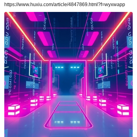
https://www.huxiu.com/article/4847869.html?f=wyxwapp