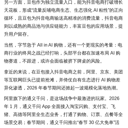
另一方面，豆包作为独立流量入口，能为抖音电商打破增长
天花板，形成“流量反哺电商生态、生态强化 AI 粘性”的正向
循环，且豆包为抖音电商输送高精准的消费流量，抖音电商
则以成熟的商品池与供应链能力，丰富豆包的应用场景，提
升用户留存。
当然，字节急于 All in AI 购物，还有一个更现实的考量：电
商行业的终局之战已经打响，头部平台都在加速布局 AI 购
物赛道，不跟进，或许会面临被挤下牌桌的风险。
拿近的来说，在豆包接入抖音电商之前，阿里、京东、美团
等互联网巨头已提前抢滩，并倚仗自有生态进行 AI 购物差
异化渗透，2026 年春节期间还掀起一波规模化落地热潮。
阿里旗下的通义千问，是这场战争中最激进的玩家。2026
年 1 月，通义千问 App 全面接入淘宝闪购、支付宝、飞
猪、高德等阿里全生态业务，打通了购物、订票、点餐等全
场景交易；春节期间，通义千问推出“春节 30 亿大免单”活