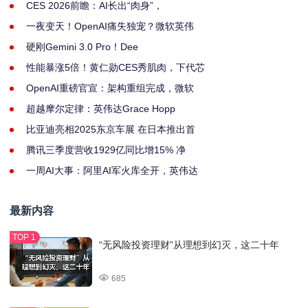
CES 2026前瞻：AI长出“肉身”，
一夜变天！OpenAI痛失独宠？微软英伟
硬刚Gemini 3.0 Pro！Dee
性能暴涨5倍！黄仁勋CES秀肌肉，下代芯
OpenAI重磅官宣：架构重组完成，微软
超越摩尔定律：英伟达Grace Hopp
比亚迪亮相2025东京车展 在日本推出首
腾讯三季度营收1929亿同比增15% 净
一周AI大事：阿里AI军火库全开，英伟达
最新内容
“无风险投资理财”从理想到幻灭，这二十年
685