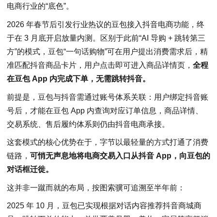
电商行业的“底色”。
2026 年春节后引发行业热议的豆包接入抖音电商功能，终
于在 3 月底开启放量内测。区别于此前“AI 导购 + 跳转第三
方”的模式，豆包“一句话购物”可在用户提出消费需求后，精
准匹配抖音商品卡片，用户点击即可进入商品详情页，
全程
在豆包 App 内完成下单，无需跳转抖音。
前提是，豆包与抖音需通过账号体系关联：用户绑定抖音账
号后，才能在豆包 App 内查询对应订单信息，商品详情、
交易系统、售后履约体系则仍由抖音电商承接。
这套模式的核心优势在于，字节以最轻量的方式打通了消费
链路，
可悄无声息地将电商交易入口从抖音 App，向豆包的
对话框迁徙。
这并非一蹴而就的布局，按图索骥可追溯至半年前：
2025 年 10 月，豆包已实现根据对话内容推荐抖音商城商