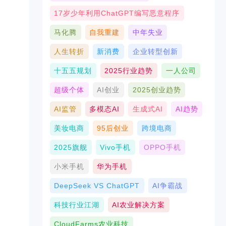
17岁少年利用ChatGPT编写恶意程序
马化腾
自我重建
中年失业
人生转折
新消费
企业转型创新
十五五规划
2025行业趋势
一人公司
超级个体
AI创业
2025创业趋势
AI监管
多模态AI
生成式AI
AI趋势
美妆电商
95后创业
跨境电商
2025旗舰
Vivo手机
OPPO手机
小米手机
华为手机
DeepSeek VS ChatGPT
AI争霸战
科技行业江湖
AI农业解决方案
CloudFarms农业科技