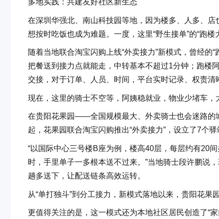
多地实践：共建友好社区新生态
在深圳华强北、南山科技园等地，因为楼多、人多、店
想按时吃饭也成为难题。一度，这里“野生接单”的“跑
随着当地联合淘宝闪购上线“外卖接力”新模式，曾经的
把餐送到接力点就能走，中转基本不超过1分钟；跑楼
交接，对于订单、人员、时间，平台实时记录、权责清
现在，这里的骑士不空等，阿姨稳就业，物业少堵车，
在贵阳花果园——全国规模最大、外卖骑士也会迷路的城
起，花果园联合淘宝闪购推出“外卖接力”，设立了7个
“以国际中心三号楼B座为例，楼高40层，每层约有20
时，手里单子一多根本送不过来。”当地骑士段许鹏说，
趟多送下，让配送链条高效运转。
从“单打独斗”到分工接力，新模式落地以来，贵阳花果
更值得关注的是，这一模式还为本地社区居民创造了“家门