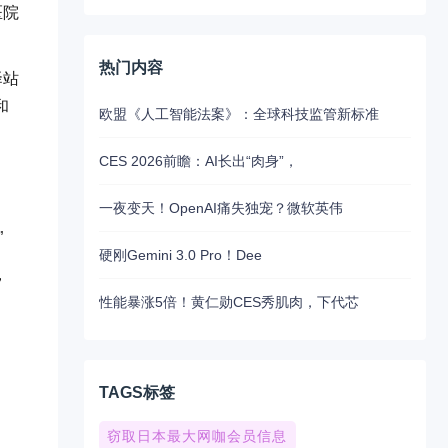
医院
热门内容
驿站
和
欧盟《人工智能法案》：全球科技监管新标准
CES 2026前瞻：AI长出“肉身”，
一夜变天！OpenAI痛失独宠？微软英伟
”
硬刚Gemini 3.0 Pro！Dee
，
性能暴涨5倍！黄仁勋CES秀肌肉，下代芯
TAGS标签
窃取日本最大网咖会员信息