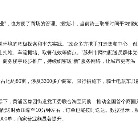
业”，也方便了商场的管理。据统计，当前骑士取餐时间平均缩
。
送环境的积极探索和率先实践。“政企多方携手打造集餐中心，创
士扎堆、车流拥堵、取餐低效等痛点。”苏州市网约配送员群体党
商务楼宇逐步推广，持续织密暖“新” 服务网络，让城市更有温
占地约80亩，涉及3300多户商家。限行措施下，骑士电瓶车只
导下，黄浦区豫园街道党工委联合淘宝闪购，推动全国首个商圈
圈配送时效压缩至10分钟左右，订单也能按时送达。数据显示，
000单，商家营业额显著提升。