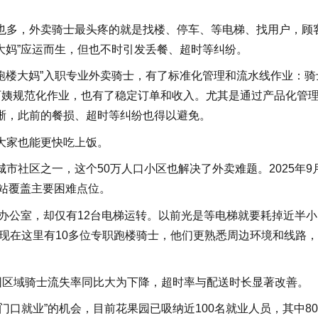
也多，外卖骑士最头疼的就是找楼、停车、等电梯、找用户，顾
楼大妈”应运而生，但也不时引发丢餐、超时等纠纷。
“跑楼大妈”入职专业外卖骑士，有了标准化管理和流水线作业：骑
阿姨规范化作业，也有了稳定订单和收入。尤其是通过产品化管
晰，此前的餐损、超时等纠纷也得以避免。
大家也能更快吃上饭。
市社区之一，这个50万人口小区也解决了外卖难题。2025年9
驿站覆盖主要困难点位。
间办公室，却仅有12台电梯运转。以前光是等电梯就要耗掉近半小
现在这里有10多位专职跑楼骑士，他们更熟悉周边环境和线路
园区域骑士流失率同比大为下降，超时率与配送时长显著改善。
口就业”的机会，目前花果园已吸纳近100名就业人员，其中80