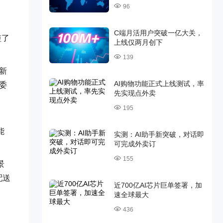
96
C端月活用户突破一亿大关，
短了
上线仅两月创下
139
新
AI购物功能正式上线测试，率
委
先实现点外卖
195
能
实测：AI助手新突破，对话即
可完成外卖订
155
景
配送
近700亿AI芯片巨单签署，加
速全球最大
436