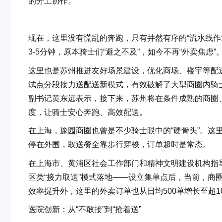
的分工协作。
现在，这里没有慌乱的奔跑，只有井然有序的“流水线作
3-5分钟，原本骑士们“避之不及”，如今不再“外卖焦虑”
这里也是苏州推进友好场景建设，优化商场、楼宇等配
试点分段接力送配送新模式，有效破解了大型商圈内骑
副书记黄东远表示，接下来，苏州将在条件成熟的商圈、
度，让骑士安心奔跑、高效配送。
在上海，豫园商圈也曾是不少骑士眼中的“硬骨头”。这里
停在外围，取送餐全靠步行穿梭，订单超时是常态。
在上海市、黄浦区社会工作部门和精神文明建设机构指
区类“接力取送”模式落地——设立集单点后，当前，商
效率提升外，这里的外卖订单也从日均500单增长至超1
医院创新：从“不敢接”到“抢着送”