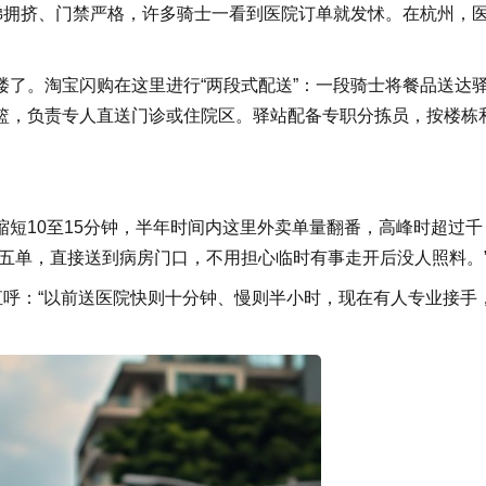
梯拥挤、门禁严格，许多骑士一看到医院订单就发怵。在杭州，
了。淘宝闪购在这里进行“两段式配送”：一段骑士将餐品送达
篮，负责专人直送门诊或住院区。驿站配备专职分拣员，按楼栋
短10至15分钟，半年时间内这里外卖单量翻番，高峰时超过千
五单，直接送到病房门口，不用担心临时有事走开后没人照料。
直呼：“以前送医院快则十分钟、慢则半小时，现在有人专业接手