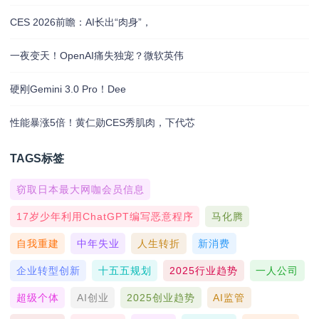
CES 2026前瞻：AI长出“肉身”，
一夜变天！OpenAI痛失独宠？微软英伟
硬刚Gemini 3.0 Pro！Dee
性能暴涨5倍！黄仁勋CES秀肌肉，下代芯
TAGS标签
窃取日本最大网咖会员信息
17岁少年利用ChatGPT编写恶意程序
马化腾
自我重建
中年失业
人生转折
新消费
企业转型创新
十五五规划
2025行业趋势
一人公司
超级个体
AI创业
2025创业趋势
AI监管