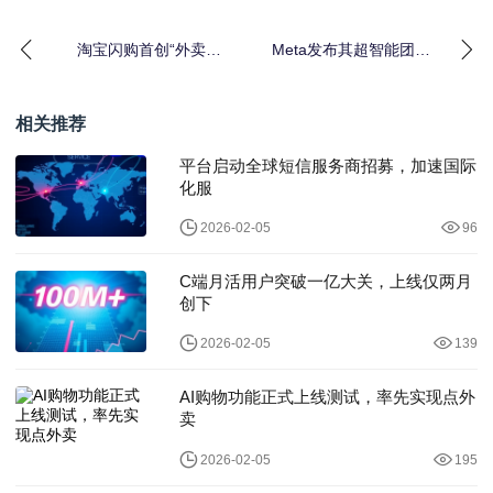
淘宝闪购首创“外卖接
Meta发布其超智能团队
力”新模式，解决骑士、
研发的首款人工智能模
物业、用户等外卖取
型
相关推荐
平台启动全球短信服务商招募，加速国际
化服
2026-02-05
96
C端月活用户突破一亿大关，上线仅两月
创下
2026-02-05
139
AI购物功能正式上线测试，率先实现点外
卖
2026-02-05
195