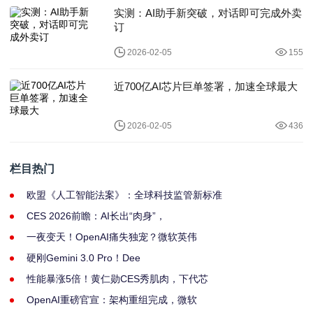
实测：AI助手新突破，对话即可完成外卖
订
2026-02-05
155
近700亿AI芯片巨单签署，加速全球最大
2026-02-05
436
栏目热门
欧盟《人工智能法案》：全球科技监管新标准
CES 2026前瞻：AI长出“肉身”，
一夜变天！OpenAI痛失独宠？微软英伟
硬刚Gemini 3.0 Pro！Dee
性能暴涨5倍！黄仁勋CES秀肌肉，下代芯
OpenAI重磅官宣：架构重组完成，微软