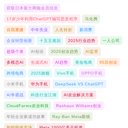
窃取日本最大网咖会员信息
17岁少年利用ChatGPT编写恶意程序
马化腾
自我重建
中年失业
人生转折
新消费
企业转型创新
十五五规划
2025行业趋势
一人公司
超级个体
AI创业
2025创业趋势
AI监管
多模态AI
生成式AI
AI趋势
美妆电商
95后创业
跨境电商
2025旗舰
Vivo手机
OPPO手机
小米手机
华为手机
DeepSeek VS ChatGPT
AI争霸战
科技行业江湖
AI农业解决方案
CloudFarms农业科技
Rashaun Williams创业
年轻企业家成功故事
Ray-Ban Meta眼镜
智能眼镜市场
Meta 1000亿美元投资